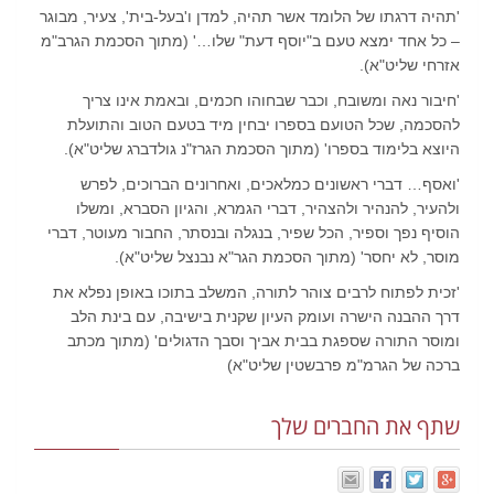
'תהיה דרגתו של הלומד אשר תהיה, למדן ו'בעל-בית', צעיר, מבוגר
– כל אחד ימצא טעם ב"יוסף דעת" שלו…' (מתוך הסכמת הגרב"מ
אזרחי שליט"א).
'חיבור נאה ומשובח, וכבר שבחוהו חכמים, ובאמת אינו צריך
להסכמה, שכל הטועם בספרו יבחין מיד בטעם הטוב והתועלת
היוצא בלימוד בספרו' (מתוך הסכמת הגרז"נ גולדברג שליט"א).
'ואסף… דברי ראשונים כמלאכים, ואחרונים הברוכים, לפרש
ולהעיר, להנהיר ולהצהיר, דברי הגמרא, והגיון הסברא, ומשלו
הוסיף נפך וספיר, הכל שפיר, בנגלה ובנסתר, החבור מעוטר, דברי
מוסר, לא יחסר' (מתוך הסכמת הגר"א נבנצל שליט"א).
'זכית לפתוח לרבים צוהר לתורה, המשלב בתוכו באופן נפלא את
דרך ההבנה הישרה ועומק העיון שקנית בישיבה, עם בינת הלב
ומוסר התורה שספגת בבית אביך וסבך הדגולים' (מתוך מכתב
ברכה של הגרמ"מ פרבשטין שליט"א)
שתף את החברים שלך