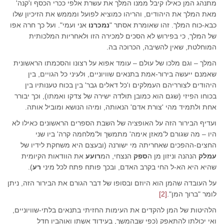
מתנהג המן כאילו קיבל ממנו המלך את עשרת אלפי ככרי הכסף ו'קנה'
מאת המלך את היהודים, והריהו כמוציא לפועל ומממש את הזיכיון שלו
כבא-כוח המלך. זהו שאומרת אסתר "
נמכרנו
אני ועמי". ועל כך חרה אפו
של המלך, כי בפירוש לא הסכים למכירה הזו ולאחריות המלכותית
המוחלטת, שאין להשיבה, הכרוכה בה.
המלך – וגם מלכו של עולם – עומד אפוא על רצונו והסכמתו הראשונית
שאמנם ייעשה בירור-אמת בתנאים שוויוניים, ולעיני כל הגויים, בין
היהודים לצורריהם העמלקים ו'כל דאלים גבר' בין בכוח טענותיו בין
בכוחו הפיזי (שגם הוא כמובן תולדה ישירה של צדקו ואמתו), וכך יבורר
אחת ולתמיד מהי 'צורת אדם' הנאותה, ומיהו הנושא ומוביל אותה.
ועדיף הבירור הזה על האופציה של השבת הספרים הראשונים כאילו לא
היו – מה שגורם ל'מאזן אימה' מתמשך ול'מלחמה קרה' ביו שני
החצים-ההפכים שאחריתה מי ישורנה (ובעצם היא משחקת לידיו של
עמלק
הנהנה וניזון מן ה
ספק
הנצחי, המ
רועע
את הוודאות הקיומית
שהיא היא הא-ל החי בקרב האדם, ובכך פותח פתח לכל מיני
רע
).
על העובדה שהמן הוא היוזם ובסופו של דבר הגורם את הבירור הזה, ניתן
לומר "ברוך המן".
[2]
הלהיטות של המן להקדים את העימות החזיתי בתנאים בלתי-שוויוניים,
ואי יכולתו להתאפק (כפי שבהמשך, בעידוד אשתו ואוהביו חדל