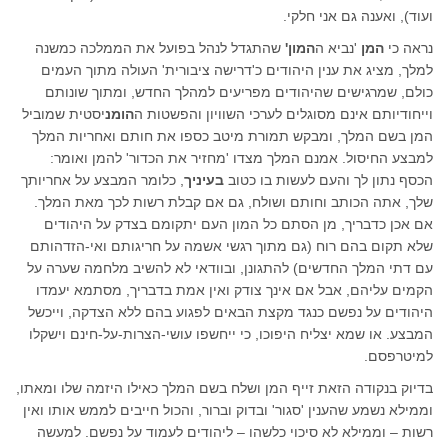
ועוד), ואענה גם אני חלקי.
נראה כי
המן
'נביא ה
המון'
שהתגדל לנהל בפועל את הממלכה כמשנה
למלך, מציג את ענין היהודים כ'דרישה ציבורית' העולה מתוך העמים
כולם, שמרגישים שהיהודים מפריעים למהלך החדש, ומתוך שונותם
וייחודיותם אינם מסוגלים לערכי השוויון והפשטות ה
הומנ
יסטית שמוביל
המן בשם המלך, ומבקש תמורת מיטב כספו את חותם ואחריות המלך
למבצע החיסול. אמנם המלך מצדו 'מחזיר את הכדור' להמן ואומר:
הכסף נתון לך והעם לעשות בו כטוב
בעיניך
, כלומר המבצע על אחריותך
שלך, אתה הכותב וחותם ושולח, גם אם קבלת רשות לכך מאת המלך.
אם אכן כדבריך, מן הסתם כל המון העם יתקומם בצדק על היהודים
שלא תקום בהם רוח (גם מתוך רגשי אשמה על חריגותם ואי-הזדהותם
עם דתי המלך החדשים) להתגונן, ובוודאי לא להשיב מלחמה שערה על
הקמים עליהם, אבל אם אינך צודק ואין אמת בדבריך, מסתמא יעמדו
היהודים על נפשם כנגד מקצת הבאים לפגוע בהם ללא הצדקה, וייכשל
המבצע. או שמא יצליח היפוכו, כי ייחשפו עושי-הצרות-על-חינם וישקלו
למיטרפסם.
בדיוק בנקודה הזאת זייף המן ושלח בשם המלך כאילו היזמה שלו ומאתו,
וממילא נשמע שהענין 'סגור' ובדוק וברור, והכול חייבים לממש אותו ואין
רשות – וממילא לא סיכוי כלשהו – ליהודים לעמוד על נפשם. למעשה