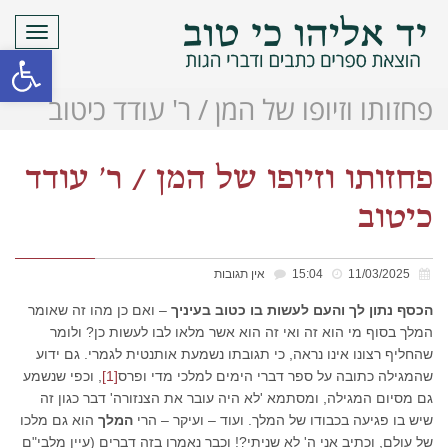
תפריט
פתח סרגל
פחזותו וזיופו של המן / ר' עודד כיטוב
פחזותו וזיופו של המן / ר' עודד
כיטוב
11/03/2025
15:04
אין תגובות
הכסף נתון לך והעם לעשות בו כטוב בעיניך
– ואם כן מהו זה שאומר
המלך בסוף מי הוא זה ואי זה הוא אשר מלאו לבו לעשות כן? ולומר
שהחליף רצונו אינו נראה, כי תגובתו נשמעת אותנטית לגמרי. גם ידוע
שהמגילה כתובה על ספר דברי הימים למלכי מדי ופרס
[1]
, וכפי שנשמע
גם מסיום המגילה, ומסתמא 'לא היה עובר את הצנזורה' דבר כגון זה
שיש בו פגיעה בכבודו של המלך. ועוד – ועיקר – הרי
המלך
הוא גם מלכו
של עולם, וכתיב אני ה' לא שניתי?! וכבר נאמרו בזה דברים (עיין מלבי"ם