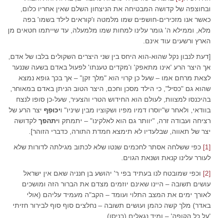
ובחוצפה של קדושה המבטיחה את הניצחון השלם שאין אחריו כלום,
כאשר אנו מזכירים-חושפים שמו מלמטה ו'קוראים לילד בשמו' בפה
מלא, וממילא ה' גומר עלינו למחות שמו מלמעלה, עד שייתמו חטאים מן
הארץ ורשעים עוד אינם.
[דעת לנבון נקל שהוא-הוא היחס בין שני היצרים השקולים בלבו של אדם,
אך היצר הרע 'אינו מתאפק' ו'מקדים טענתו' לפעול באדם בשעה שננער
לצאת מרחם אמו – שעל כן קרוי הוא "מלך זקן" – אך בכך גופא נמצא
שהוא גם "כסיל", כי הילד מסכן וחכם, היצר הטוב הניתן באדם במאוחר,
בהיכנסו למצוות, לעולם הוא החידוש הטרי והצעיר, שעל-כן סופו לנצח
בוודאי, ולאחר ש"יוסרו דמיו מפיו ושקוציו מבין שיניו" ו
יכּוּפַף
יצר הרע של
רציחה ועבודה זרה, "יוותר גם הוא לאלקינו" – יתמתק ו
יתהפך
לקדושה
יצר של תאווה, שבלעדיו לא תימצא חמדת התורה, כדברי הזוהר].
[1]
כפי ששלחה אסתר לחכמים שנטו שלא לכתוב מגילתה לדורות שלא
לעורר עלינו קנאת ושנאת הגוים.
[2]
וכפי שמובטח לנו בעתיד בפי ר' יהושע בן חנניה שאם אין ישראל
עושים תשובה – היינו שאינם יוזמים מצדם את הברור הזה ומושכים
לאורך ימים את המצב התלוי ועומד – הקב"ה מעמיד עליהם (אולי
באדר) מלך קשה כהמן ועושים תשובה – נחלצים סוף סוף לבירור חזיתי
'על כל הקופה' – ומיד נגאלים (בניסן).