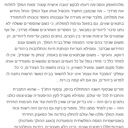
מלהתאפק והסכימה דעתו לבקש 'טובה אישית קטנה' מאת המלך לתלות
את מרדכי – מה שכמובן החשיד והכשיל אותו אצל המלך והחל והחיש
את מפלתו), מלבד שהיא מעידה על עצבנותו וחוסר נכונותו להתמודד
בתנאים שווים, גם בפועל גורמת למפלתו, כי כשם שהספרים ששלח 'לא
נתנו סיכוי' ליהודים כמבואר, כך הספרים האחרונים ששלח מרדכי, על אף
שמצווים על עימות שוויוני בין הנצים, נותנים כמובן עדיפות ליהודים, הן
משום שניכר בהם שינוי המגמה שחל בבית המלך, הן משום עצם
החידוש שבדבר, וממילא הטריוּת הנותנת חיות והתלהבות ביהודים
דווקא, והעיקר – משום שבתנאים שווים באמת, 'צוחק מי שצודק', אין לו
לפחד כלל כי פחדו נופל על כל העמים הצופים ומנשאים ומעודדים אותו.
ומכל מקום חשוב ומועיל השוויון, כי בגינו נחשפו כל הצוררים, כי כל
עמלקי 'המכבד את עצמו' אינו יכול להשאר בבית כאשר הרשות נתונה לו
לפרוע ביהודים, גם אם לא קמה בו רוח…
פורים שבסוף השנה המתחלת בניסן, ובסוף התנ"ך – שהוא התבנית
והתכנית לכל ימי עולם, וממילא מקביל לקץ ההיסטוריה שבעיצומו כולנו
נתונים כיום הזה – זהו בדיוק עניינו שאין לדחות עוד את העימות החזיתי
הזה – ואין לפחד ממנו כלל, ומפורים ניקח גם כהיום הזה רשות וכוח
מאת המלך-מלכו-של-עולם להחלץ בחדווה אל המאבק החזיתי
באנטישמיות הגסה-הפלשתית והמעודנת (כאגג ההולך-מעדנות)
האירופית
[3]
בתנאים שווים, היינו בלא מעצורים, בחיות והתלהבות