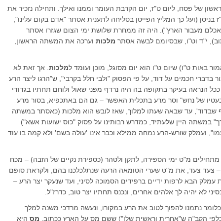
ראשון של פסח, ליום ט"ז, יום הקרבת העומר וממנו ואילך. ותחילה נזכיר את
בניסן (ועל כך המליץ הפייטן בסליחה לתענית אסתר "אדם בקום עלינו",
לם מעבור הארץ"). היה זה ממחרת שלושת ימי הצום שגזרו אסתר
וב), י"ד וט"ו, שבסיומם לבשה אסתר
מלכות
וערכה את המשתה הראשון,
ור באות ט"ו) שיום ט"ו הוא יום מסוגל, מוכן ועומד ל
מלכות
. אך זאת לא
 בדברי חכמים על דוד, על פי הפסוק "ולבי חלל בקרבי", ש"הרגו ליצר הרע
 ככל הנראה בעיקר בתקופה בה היה נרדף מפני שאול ולוחם תחתיו בגדודי
בעטיו של נחש" וסר מרע בתכלית האפשר – גם הם באתכפיא, בסור מרע
סף שבדוד', עד שבאה שעתו למלוך, שאז לובש הוא מלכות (כאסתר במשתה
רך" במשתה היין שלעתיד, כמדרש רבותינו על פסוק "כוס ישועות אשא")
ו", ועמלק שורש-הרע נמחה ממילא וכבר אינו 'עולה בשם' ולא קמה בו עוד
 מתחילים מ"ט ימי הספירה, לתקן ולטהר (כספירת נקיים של הזבה) – מכח
 – צעד צעד, את מ"ט שערי הטומאה הרעה שנתלכלכנו בהם, ולקראת סופם
 עמלק הבא לרפות ידיים ברפידים הסמוכה לסיני, ועד שנעקר יצר הרע –
ני לא יהיה לך אלהים אחרים, ונכנס תחתיו יצר טוב, כדרז"ל.
כלומר נתמנו להפוך לטוב את הרע במקורו, ונעשה מרדכי משנה למלך
כלפי הקב"ה ש"אחרית וראשית שלו") ששם מס על הארץ ככתוב.
מס
היא