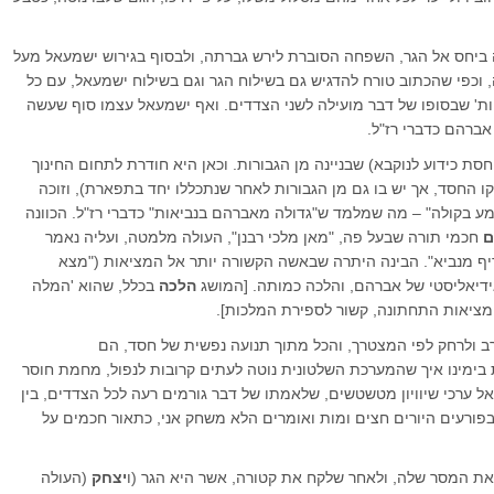
 ביחס אל הגר, השפחה הסוברת לירש גברתה, ולבסוף בגירוש ישמעאל מעל
, וכפי שהכתוב טורח להדגיש גם בשילוח הגר וגם בשילוח ישמעאל, עם כל
חות' שבסופו של דבר מועילה לשני הצדדים. ואף ישמעאל עצמו סוף שעשה
ברהם כדברי רז"ל.
סת כידוע לנוקבא) שבניינה מן הגבורות. וכאן היא חודרת לתחום החינוך
קו החסד, אך יש בו גם מן הגבורות לאחר שנתכללו יחד בתפארת), וזוכה
מע בקולה" – מה שמלמד ש"גדולה מאברהם בנביאות" כדברי רז"ל. הכוונה
ם
חכמי תורה שבעל פה, "מאן מלכי רבנן", העולה מלמטה, ועליה נאמר
יף מנביא". הבינה היתרה שבאשה הקשורה יותר אל המציאות ("מצא
דיאליסטי של אברהם, והלכה כמותה. [המושג
הלכה
בכלל, שהוא 'המלה
ציאות התחתונה, קשור לספירת המלכות].
רב ולרחק לפי המצטרך, והכל מתוך תנועה נפשית של חסד, הם
בימינו איך שהמערכת השלטונית נוטה לעתים קרובות לנפול, מחמת חוסר
ל ערכי שיוויון מטשטשים, שלאמתו של דבר גורמים רעה לכל הצדדים, בין
פורעים היורים חצים ומות ואומרים הלא משחק אני, כתאור חכמים על
ת המסר שלה, ולאחר שלקח את קטורה, אשר היא הגר (ו
יצחק
(העולה