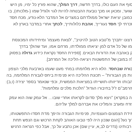
בסוף את העם כולו, בדרך חדשה,
דרך המלך,
שהוא פורץ כל ימיו, מן היש
- משוער, ומכאן או מכך נובעת ההבטחה להיות לגוי ולגדל שמו (-מלכותו), בו
כמובן יציאת ישראל ממולדתם במצרים אל המדבר הלא-נודע, מכח חסד
כרתי לך
חסד
נעורייך,
אהבת
כלולותייך,
לכתך
אחרי במדבר בארץ לא
צונו יתברך מ"טבע הטוב להיטיב", 'לצאת מעצמו' ומיחידותו המכונסת
למו של כל אדם למן יציאתו ממולדתו, מרחם אמו, ועד שהולך בדרך
פיק באהבה את הדורות הבאים. [ספירת החסד נקראת כידוע
גדוּלה
בפסוק
וּלה במובן של התפשטות ויציאה-הליכה אל המרחב].
ורה שבחסד
. הלא היא מלחמתו במתי מעט שעמו בארבעת מלכי הצפון
לכות מן הגבורות" – תכונת ההליכה היא פנימית ביחס לגבורת המלחמה, בה
בותו וזריזותו-תושייתו במציאות הממשית, וכפי שנאמר בספר יצירה (ו,ב):
רמב"ם ז"ל בחיבורו הגדול "הלכות מלכים ומלחמות".
 במקרא) "ויצא מלך סדום לקראתו אחרי שובו… אל עמק שוה הוא עמק
 מזרח ומערב והמליכו את אברהם למלך עליהם.
דת הצמצום-העצמיות, פנימיות הגבורה והיפך מדת חסדו-התפשטותו,
וך נעל [הגם שנכון היה לפי טבעו האוהב לקחת הרכוש וגם הנפש תחת
רבותינו (נדרים לב,א, עיין שם) אכן נתבע על כך, אבל כפי הנראה הרגיש