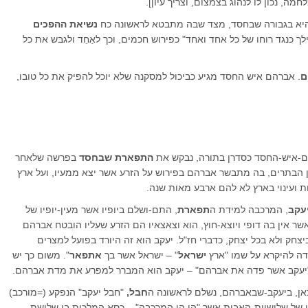
, נכון לו לנהוג בצמצום, וצריך עיון].
 היא בגבורה שבחסד, מצד שבה מתבטא לראשונה כח
נשיאת ההפכים
לך כנגד רוחו של כל אחד ואחד" כפירוש חכמים, וכך לאַחֵד ולגבש את כל
ם
. אברהם איש החסד מגיע כביכול למסקנה שלא יוכל להפיק את כל טובו,
הם-איש-החסד כסדרן בתורה, נבקש את
התפארת שבחסד
בפרשה שלאחר
הבתרים, בה מתבשר אברהם בפירוש על הזרע אשר יצא ממעיו, ועל ארץ
ת ועינוי בארץ לא להם ארבע מאות שנה.
עקב
, המרכבה למידת ה
תפארת
, התם-ושלם ביופיו אשר מעין-יופיו של
אשר אין בה דופי ויוצא-חוץ, הוא וצאצאיו הם הזרע שעליו הובטח אברהם
יצחק ולא בכל יצחק, כדברי חז"ל. יעקב הוא זה היורד בפועל למצרים
דה להיקרא על שמו "ארץ
ישראל
" – ישראל אשר בך
אתפאר
". משום כך יש
ו) "יעקב אשר פדה את אברהם" – יעקב הוא המברר למפרע את מדת אברהם.
 כאן, ביעקב-שבאברהם, נשלם לראשונה ה
חבל,
"חבל יעקב" הנפקע (=מורכב)
ן של שלישיית-האבות אשר "הן הן המרכבה" – כסא המלכות בן שלושת