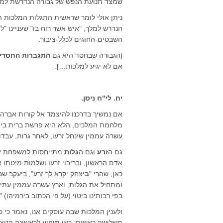
שמצד תנועת הנפש של גבורה הנדרשת למלחמה
ניתן אולי לומר שראשית התגלות המלכות
הנדרש למלך, "איש אשר רוח בו" שעניינו "לי
השבטים-החוגים לכלל-ציבור.
[הגבורה שבחסד היא גם
התגברות החסדי
אם לא יגיע למלכות…].
יח. לי"ח ניסן.
אם נמשיך בדרכנו להיצמד אל קורות אבר
מלחמת המלכים, הלא היא פרשת ברית בין 
עשרה עממין שינחל זרעו, לאחר גרות, עבדו
גם ה
זרע
וגם ה
גלות
מתייחסות למשפחת
י
אדם הראשון, ובריבוי זרעו ושלמות מיטתו 
כאן, שהרי "
ב
יצחק יקרא לך זרע", ביעקב שב
ומתחיל את הגלות, וארץ עשרה עממין עתי
בפי רבותינו ביטוי (על פי הכתוב בירמיה
ולענין המלכות שבה עוסקים אנו, נאמר כי
משלושה ראשים; כאן מופיע לראשונה הניצ