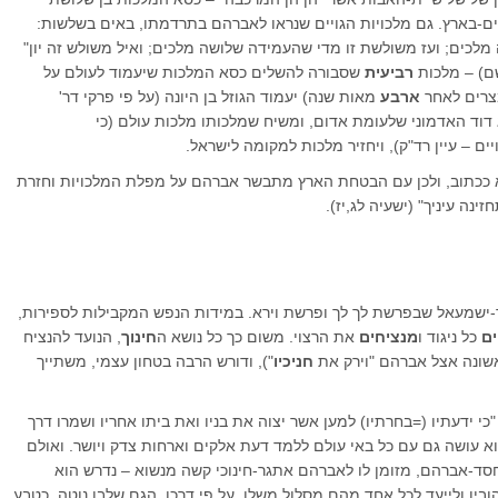
ים-בארץ. גם מלכויות הגויים שנראו לאברהם בתרדמתו, באים בשלשות:
לכים; ועז משולשת זו מדי שהעמידה שלושה מלכים; ואיל משולש זה יון"
שם) – מלכות
רביעית
שסבורה להשלים כסא המלכות שיעמוד לעולם על
מצרים לאחר
ארבע
מאות שנה) יעמוד הגוזל בן היונה (על פי פרקי דר'
 דוד האדמוני שלעומת אדום, ומשיח שמלכותו מלכות עולם (כי
ים – עיין רד"ק), ויחזיר מלכות למקומה לישראל.
קא ככתוב, ולכן עם הבטחת הארץ מתבשר אברהם על מפלת המלכויות וחזרת
נה עיניך" (ישעיה לג,יז).
-ישמעאל שבפרשת לך לך ופרשת וירא. במידות הנפש המקבילות לספירות,
ם
כל ניגוד ו
מנציחים
את הרצוי. משום כך כל נושא ה
חינוך
, הנועד להנציח
אשונה אצל אברהם "וירק את
חניכיו
"), ודורש הרבה בטחון עצמי, משתייך
י ידעתיו (=בחרתיו) למען אשר יצוה את בניו ואת ביתו אחריו ושמרו דרך
א עושה גם עם כל באי עולם ללמד דעת אלקים וארחות צדק ויושר. ואולם
-אברהם, מזומן לו לאברהם אתגר-חינוכי קשה מנשוא – נדרש הוא
אהוביו ולייעד לכל אחד מהם מסלול משלו, על פי דרכו, הגם שלבו נוטה, כטבע