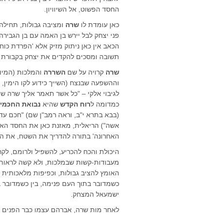
החסד הפשוט, אל השיוויון.
כאן עומדת לו
שרה
ומציבה גבולות, תחילה
פני יצחק לבל יירש בן האמה עם בן הגבירה
הכאב אין כאן ניתוק מזיק אלא 'הפרדת כו
תשובה ומסכים להקדים את יצחק בקבורת א
שרה
קרויה על שם
השררה
והמלכות (המיוח
וההשפעה שבנצח (השייך כידוע לקו הימין, 
לגיבוי אלקי – "כל אשר תאמר אליך שרה ש
כמדומה ל
רוח הקדש
שהיא
נבואת החכמי
(בבא בתרא י"ב, וראה רמב"ן שם) "חכם עד
אשה") הריאלית, מאזנת כאן את החסד האי
האחרונה' בתורה להדריך את השטח, את המ
היכולת והכח להכריע, להשפיל ולרומם, לק
מעבודות-קשות שבמלכות, ולא קשה לראות 
האומץ להציב גבולות, וכפיפות מלאכותית א
כשמדובר בתוך העם פנימה, בין כשמדובר ב
ישמעאל המצחק.
לאחר מות שרה, אברהם עצמו כבר הפנים א