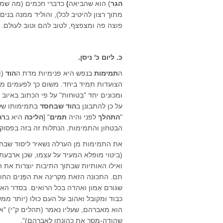
הגר
) הוא שהביאה
)
כדברי חכמים (מה שמר
מתוך רצון להיטיב לכל), והוליד ממנה בני
פוצה פה ומצפצף, לטוב להם וטוב לעולם.
כ. ליום כ' ניסן.
ה
תמימות
בנפש היא פנימיות מדת ה
הוד
(ו
הצועדות תמיד ביחד. משום כך לפעמים מ
ומכונים יחד "בַּטוּחות" על פי הכתוב באיו
על כן להתבונן ב
הוד שבחסד
בתמימותו של 
"
התהלך
לפני והיה
תמים
" [
הליכה
היא ב
רג
הבטחון והתמימות, הנתלות זה בזה בפסוק 
את התמימות מן הערלה נשאיר ליסוד שבחס
(ביטוי מופלא המעיד על עצמו, שכן ארבעת
ואילו האותיות שבתוך התיבות יוצרות את
תם. התכונה הזאת מקרינה את הפְּנים החוצ
שגורם אֵמון ואהדה בכל הרואים. בסדר האו
כבוד ומקובל ואהוב על העם כולו (יותר ממ
הוא מאברהם, שעליו נאמר (תהלים ק"י) "את
שהודה-מסר את כהונתו לאברהם)".