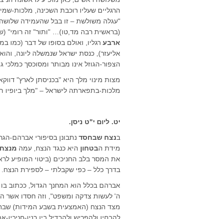
הרגליים שעליו רוכבת השכינה, מלכות-שמי
"עגלה משולשת – זו בבל שהעמידה שלושה מ
(בראשית רבה מד,טו)… "ותור" זה רומי" (
ארבע
רגליו, ואולם בסופו של דבר (כמו ב
אליעזר), כנסת ישראל שנמשלה ליונה, והוא
הצפור-הגוזל אינו מבותר ומסוכסך כמלכי גוי
מצות מינוי מלך היא "בכניסתן לארץ" דוו
מלכות-בתפארתה לישראל – "מלך ביופיו תחזי
יט. ליום י"ט ניסן.
ב
נצח שבחסד
נתבונן בסיפורי אברהם-הגר
מידת ה
בטחון
היא כנגד הנצח, עמה
מנצחי
את המסר בלב החניכים (ביטוי המופיע לר
בדרך כלל – כפי שקבלתי – לספירת הנצח.
אברהם בכלל הוא המחנך הגדול, ככתוב בו "כ
ה' לעשות צדקה ומשפט", וזה חסדו אשר הו
מצד הנצח (האמצעית בשבע המידות) שבחסד
להבחין ולהפריש ולהבדיל בין בניו-חניכיו-