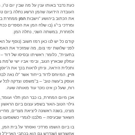
כעת נדבר באותו ענין על מה שבין יום ט"ו, 
העובדה הידועה שהמן הרשע נתלה ביום ט"ז 
את הכתוב ביהושע "וישבות
המן
ממחרת באכ
ומרדכי בי"ג (בו שלח המן את הספרים ככת
ולמחרת, במשתה השני, נתלה המן.
קודם כל יש לנו כאן רמז חשוב (נוסף על האמ
לפני שלושת ימי צום, מה שמזכיר את האמור
בתענית", כלומר: ראשיתו ובסיסו של דוד –
עמלק שבארץ הנגב, ובימי אביו ישי ש"מת 
ותכלית היראה, וניתן לראות בכך את ה'יו
היין
, המיוחס לדוד בייחוד אשר "לו נאה לב
ועוסק ב'עשה טוב' – ב"משפט וצדקה לכל עמ
רוח, שעל כן אינו נזכר עוד מאותה שעה.
אכן מיום המחרת, בו כבר המן תלוי ועומד,
גילוי הטוב-האור בשפע עצום ביום הראשון
מצינו, בשנה ראשונה ליציאת מצרים, מחיית
השאור שבעיסה – מלבנו לגמרי כששמענו בסי
בו ביום הושמו מרדכי ואסתר על בית המן, 
אחשורוש (שנדרש גם הוא בכתבי האריז"ל 