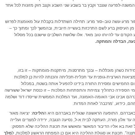
המשנה-לפרעה שצבר וקבץ בר בשבע שני השבע וקצב חוק מזונות לכל אחד
; סור מרע-עשה טוב–סור מרע: תחילה השתדלות בקבלת עול מאומצת לפרוש
ּת מן העיסוק ברע לשם התרכזות בעשייה חיובית, ובהמשך לכך ומתוך כך –
ע הקודם עד להיותו טוב מאד. אלו שלושת השלבים שישנם בכל מסלול
עה, הבדלה
ו
המתקה.
ות כשהן מוכללות – ובכך מתרסנות, מיתקנות-מומתקות – זו בזו,
מציאות הארצית-גופנית עד תכלית-תכליתה והכנתה להיות כַּן למלכות
ום החמישים ומסירת התורה בידינו להפעיל אותה בשטח, במכלול
ימי הספירה כתהליך צמיחת והתפתחות המלכות – זו כנסת ישראל ששורשה
ברהם אבינו אבי האומה-האמונה, ועד המלכות הממשית שייסדו דוד ושלמה
הם, כידוע, 'מרכבה' לאחת המדות.
אברהם. התופעה הראשונה שנגלית באברהם היא ה
הליכה
: יציאה מאור
רה עד אלון מורה, העתקה לבית א-ל, נסיעה הנגבה, ירידה למצרים ועלייה
ל זאת בא אליו הדיבור המאשר ומאשש את תכונת ההליכה שלא תפסוק:
ננה". תכונת או סגולת ההליכה היא אם כן המפתח הראשון למלכות, ל
מלך