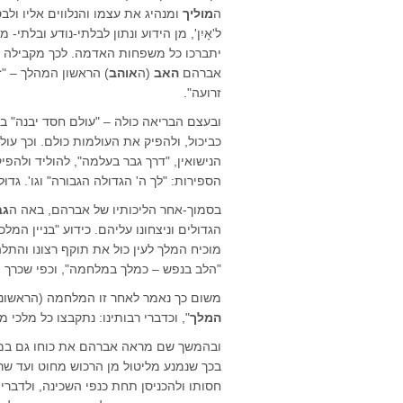
ה
מוליך
ומנהיג את עצמו והנלווים אליו ול
ל'אָיִן', מן הידוע ונתון לבלתי-נודע ובלתי
יתברכו כל משפחות האדמה. לכך מקבילה 
אברהם
האב
(ה
אוהב
) הראשון המהלך – "ז
זרועה".
ובעצם הבריאה כולה – "עולם חסד יבנה" בר
כביכול, ולהפיק את העולמות כולם. וכך עו
הנישואין, "דרך גבר בעלמה", להוליד ולה
הספירות: "לך ה' הגדולה הגבורה" וגו'. גד
בסמוך-אחר הליכותיו של אברהם, באה ה
גב
הגדולים וניצחונו עליהם. כידוע "בניין המ
מוכיח המלך לעין כול את תוקף רצונו והתלה
"הלב בנפש – כמלך במלחמה", וכפי שכרך ה
משום כך נאמר לאחר זו המלחמה (הראשונה
המלך
", וכדברי רבותינו: נתקבצו כל מלכי
ובהמשך שם מראה אברהם את כוחו גם במי
בכך שנמנע מליטול מן הרכוש מחוט ועד שר
חסותו ולהכניסן תחת כנפי השכינה, ולדברי 