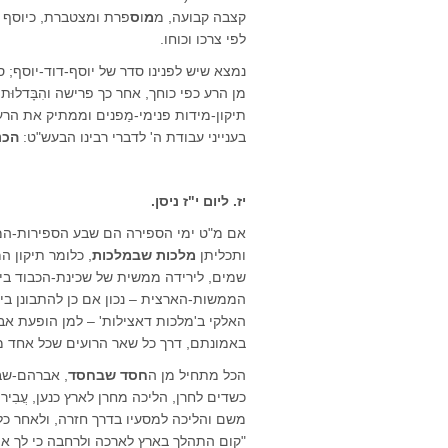
קצבה קבועה, מ
מ
ו
ס
פרת ומצטברת, כיוסף 
לפי צרכו וכוחו.
נמצא שיש לפנינו סדר של יוסף-דוד-יוסף
מן הרע כפי כוחך, אחר כך פרישה והִבָּדלו
תיקון-מידות פנימי-מַפנים וממתיק את הר
בענייני עבודת ה' לדברי רבינו הבעש"ט:
הכנ
יז. ליום י"ז ניסן.
אם מ"ט ימי הספירה הם שבע הספירות-המיד
ותכליתן
מלכות שבמלכות
, כלומר תיקון ה
שמים, לירידה ממשית של שכינת-הכבוד בי
הממשות-הארצית – נכון אם כן להתבונן ב
האלקי ב'מלכות דאצילות' – למן הופעת א
באמונתם, דרך כל שאר הרועים שכל אחד מ
הכל מתחיל מן ה
חסד שבחסד
, אברהם-שב
כשדים לחרן, הליכה מחרן לארץ כנען, עֲבִי
משם והליכה למסעיו בדרך חזרה, ולאחר כ
"קום התהלך בארץ לארכה ולרחבה כי לך את