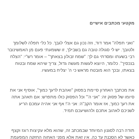
מקטעי מכתבים אישיים
"ואני תפלה" אמר דוד, וזה נכון גם אצלי לגבך. כל כלי תפלה לשלומך
ולטובך. יש לי סגולה טובה גם בשבילך, זו ששמעתי פעם מן האמשינובר
רבי בשעתו ומסרתי גם לך: "שמח זבולון בצאתך" – אומר רש"י: "הצלח
בנכסיך". כלומר, היוצא לעשות מעשה גדול, צריך שיהא שמח ובטוח
בצאתו, ובכך הוא מובטח מראש כי ה' יצליח במעשיו.
את מכתבך האחרון סיימת בפסוק "ואהבת לרעך כמוך", אוסיף אני את
סיומו של פסוק זה: "אני ה'" וכל הפסוק כולו מתפרש: אם תאהב אתה
את רעך כמוך, אז אומר הקב"ה: אני ה'! אף אני אהיה עמכם הריע
לשניכם לאהוב אתכם ולהושיעכם תמיד.
תודה רבה לסגנון המיוחד שבמכתב זה, שהוא מלא עקיצות רוגז וקצף
כאשר לא הסכנת עד כה, אין זאת אלא מפני האחוה החזקה המפעמת