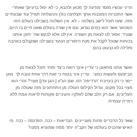
הריני עכשיו מוסר מודעה לך מכאן ולהבא, כי לא יפול ברעיונך שאחרי
אשר התכניות המוכנות אתך תצלחנה כולן וההצלחה תגדל עוד שבעתיים
מזה, שאז תוכל לישב בשלווה – לא. אין השלווה בשבילנו בעולם הזה
המכוער אשר הוא כמים נגרש, וגם אין שורה בעולם שאנו חיים בו היום,
שנגיד: אסור לנו לצאת מן השורה. אין לנו אלא לבקש שה' יחונן אותנו
בכוחות שנוכל לקבל את מנת היסורים הנועד בשבילנו ושנקבלם באהבה
וחלילה לא נבעוט בהם.
ואשר אתה מתאונן כי עדיין אינך רואה כיצד ומתי תוכל לצאת מן
הביזנעס ולעשות כמוני.. עדיין איני בטוח כי זאת דרך אחת טובה לך. מאן
יימר כי רק בעזיבת 'הרדיפה' הזו, שם הג"ע [-הגן עדן] מצוי? והרי הוא
מצוי בכל מקום, וגדול הקילוס העולה מן התחתונים מזה שעולה מן
העליונים, אם רק הלב שלם לאלקיו והעיניים פקוחות לראות אמת ללא
רמייה עצמית.
שאר כל הדברים פחות מענייינים. הבריאות – ככה, הפרנסה – ככה. מי
האיש שהכניס בעולמו של הקב"ה יותר ממה שמוציא ממנו?