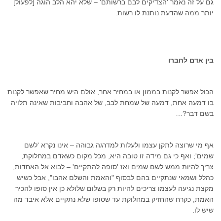
גם על זה נאמר 'הצדיקים לבם ברשותם' – שלא יהא הלב הוגה [לפעול]
יותר ממה שהדעת נותנת לו רשות.
בין אדם לחברו
הכול אפשר לקנות בממון או במחיר אחר, אולם היש מחיר שאפשר לקנות
בו דמעה אחת, דמעה של שמחת לבב, של אהבה וחביבות שאינה תלויה
בשם דבר?…
אף מי שרוצה לתקן עצמו ולעלות למדרגה גבוהה ­– אינו נקרא 'לשם
שמים'; ואף כי גם מידה זו טובה היא, מכל מקום כשאדם במחלוקת,
צריך להיות ממש לשם שמים ואז 'סופה להתקיים' – לבוא אל האחדות,
כהלל ושמאי שנתקיים בהם לבסוף "והאמת והשלם אהבו", אבל כשיש
מקצת נגיעה לעצמו צריכים להיות רק בשלום שלולא כן אין סופו להכיר
האמת, כקרח שהחזיק במחלוקת עד שסופו שלא נתקיים אלא איבד מה
שיש לו.