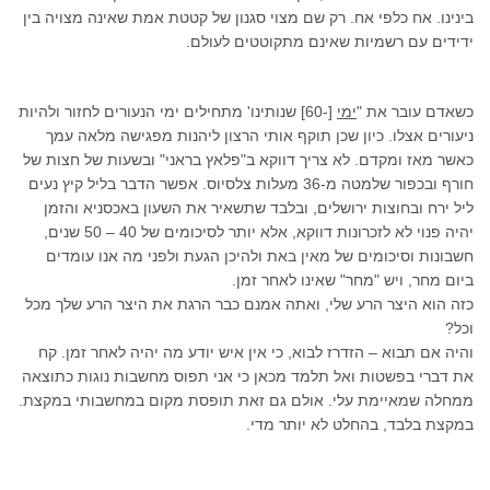
בינינו. אח כלפי אח. רק שם מצוי סגנון של קטטת אמת שאינה מצויה בין
ידידים עם רשמיות שאינם מתקוטטים לעולם.
כשאדם עובר את "
ימי
[-60] שנותינו' מתחילים ימי הנעורים לחזור ולהיות
ניעורים אצלו. כיון שכן תוקף אותי הרצון ליהנות מפגישה מלאה עמך
כאשר מאז ומקדם. לא צריך דווקא ב"פלאץ בראני" ובשעות של חצות של
חורף ובכפור שלמטה מ-36 מעלות צלסיוס. אפשר הדבר בליל קיץ נעים
ליל ירח ובחוצות ירושלים, ובלבד שתשאיר את השעון באכסניא והזמן
יהיה פנוי לא לזכרונות דווקא, אלא יותר לסיכומים של 40 – 50 שנים,
חשבונות וסיכומים של מאין באת ולהיכן הגעת ולפני מה אנו עומדים
ביום מחר, ויש "מחר" שאינו לאחר זמן.
כזה הוא היצר הרע שלי, ואתה אמנם כבר הרגת את היצר הרע שלך מכל
וכל?
והיה אם תבוא – הזדרז לבוא, כי אין איש יודע מה יהיה לאחר זמן. קח
את דברי בפשטות ואל תלמד מכאן כי אני תפוס מחשבות נוגות כתוצאה
ממחלה שמאיימת עלי. אולם גם זאת תופסת מקום במחשבותי במקצת.
במקצת בלבד, בהחלט לא יותר מדי.