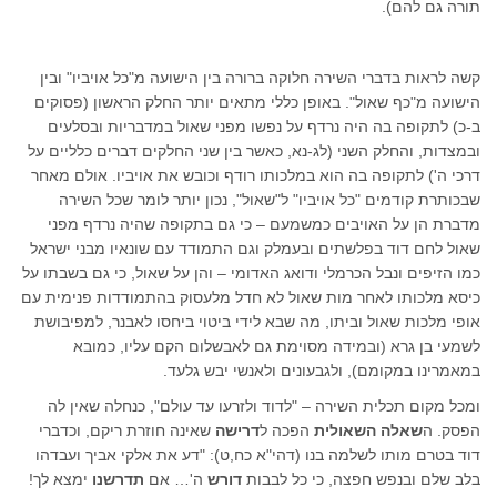
תורה גם להם).
קשה לראות בדברי השירה חלוקה ברורה בין הישועה מ"כל אויביו" ובין
הישועה מ"כף שאול". באופן כללי מתאים יותר החלק הראשון (פסוקים
ב-כ) לתקופה בה היה נרדף על נפשו מפני שאול במדבריות ובסלעים
ובמצדות, והחלק השני (לג-נא, כאשר בין שני החלקים דברים כלליים על
דרכי ה') לתקופה בה הוא במלכותו רודף וכובש את אויביו. אולם מאחר
שבכותרת קודמים "כל אויביו" ל"שאול", נכון יותר לומר שכל השירה
מדברת הן על האויבים כמשמעם – כי גם בתקופה שהיה נרדף מפני
שאול לחם דוד בפלשתים ובעמלק וגם התמודד עם שונאיו מבני ישראל
כמו הזיפים ונבל הכרמלי ודואג האדומי – והן על שאול, כי גם בשבתו על
כיסא מלכותו לאחר מות שאול לא חדל מלעסוק בהתמודדות פנימית עם
אופי מלכות שאול וביתו, מה שבא לידי ביטוי ביחסו לאבנר, למפיבושת
לשמעי בן גרא (ובמידה מסוימת גם לאבשלום הקם עליו, כמובא
במאמרינו במקומם), ולגבעונים ולאנשי יבש גלעד.
ומכל מקום תכלית השירה – "לדוד ולזרעו עד עולם", כנחלה שאין לה
הפסק. ה
שאלה השאולית
הפכה ל
דרישה
שאינה חוזרת ריקם, וכדברי
דוד בטרם מותו לשלמה בנו (דהי"א כח,ט): "דע את אלקי אביך ועבדהו
בלב שלם ובנפש חפצה, כי כל לבבות
דורש
ה'… אם
תדרשנו
ימצא לך!