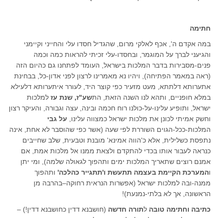
חתימה
במה אקדם ה', אכף לאלקי מרום, שהגדיל חסדו עלי והחייני וקיימני
והגיעני לברך על המוגמר, ובחסדו-עלי זכיתי להראות כמה וכמה
פנים-מסבירות בדבר המלכות בישראל, העומד לפתחנו גם כהיום הזה
(ראה במאמר הפתיחה), ויהיו נא מאמרינו לרצון לפני אדון-כל, בבחינת
אתערותא דלתתא, מעט מזעיר כפי קוצר היד, לעורר איתערותא דלעילא
במלא חופניים, ותהא לנו השנה הזאת, הת
שע"ז, שנת עז
למלכות
ישראל, ותופיע עלינו-על-כולנו רוח חכמה ובינה, עצה וגבורה, והעיקר רצון
וחשק אמיתי לכונן את מלכות ישראל כמצווה עלינו,
על גבי
המלכות-ככל-הגוים השוררת לפי שעה (אשר כפי שהוסבר לא אחת, אינה
נתפסת כשלילית, אלא כ'הווה אמינא' מובנת וטבעית, שלב שחייבים
כנראה לעבור אותו בכדי להתקדם ולצאת ממנו אל מלכות אמת, אם
אמנם רוצים שתאריך המלכות ימים ותהפוך לגאולה שלמה), ומי יתן
ו
המערכת הקיימת בעצמה תתעשת ו'תתגייר כהלכה'
ותהפוך
ממנה-ובה למלכות ישראל (אפשרות הנראית רחוקה–בהרבה מן
הראשונה, אך לא בלתי-נמנעת)!
כתיבה וחתימה טובה
ל
תורה חדשה
(חושבנא דדין כחושבנא דדין!) –