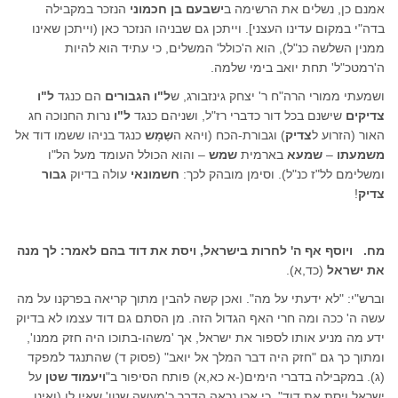
אמנם כן, נשלים את הרשימה ב
ישבעם בן חכמוני
הנזכר במקבילה
בדה"י במקום עדינו העצני]. וייתכן גם שבניהו הנזכר כאן (וייתכן שאינו
ממנין השלשה כנ"ל), הוא ה'כולל' המשלים, כי עתיד הוא להיות
ה'רמטכ"ל' תחת יואב בימי שלמה.
ושמעתי ממורי הרה"ח ר' יצחק גינזבורג, ש
ל"ו הגבורים
הם כנגד
ל"ו
צדיקים
שישנם בכל דור כדברי רז"ל, ושניהם כנגד
ל"ו
נרות החנוכה חג
האור (הזרוע ל
צדיק
) וגבורת-הכח (ויהא ה
שַמָש
כנגד בניהו ששמו דוד אל
משמעתו
–
שמעא
בארמית
שמש
– והוא הכולל העומד מעל הל"ו
ומשלימם לל"ז כנ"ל). וסימן מובהק לכך:
חשמונאי
עולה בדיוק
גבור
צדיק
!
מח. ויוסף אף ה' לחרות בישראל, ויסת את דוד בהם לאמר: לך מנה
את ישראל
(כד,א).
וברש"י: "לא ידעתי על מה". ואכן קשה להבין מתוך קריאה בפרקנו על מה
עשה ה' ככה ומה חרי האף הגדול הזה. מן הסתם גם דוד עצמו לא בדיוק
ידע מה מניע אותו לספור את ישראל, אך 'משהו-בתוכו היה חזק ממנו',
ומתוך כך גם "חזק היה דבר המלך אל יואב" (פסוק ד) שהתנגד למפקד
(ג). במקבילה בדברי הימים(-א כא,א) פותח הסיפור ב"
ויעמוד שטן
על
ישראל ויסת את דוד", כי אכן נראה הדבר כ'מעשה שטן' שאין לו (ואינו