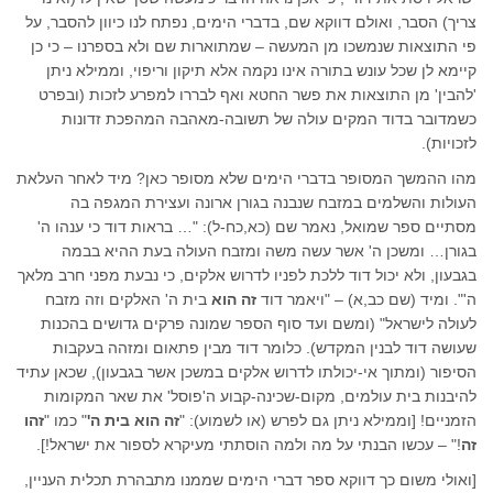
צריך) הסבר, ואולם דווקא שם, בדברי הימים, נפתח לנו כיוון להסבר, על
פי התוצאות שנמשכו מן המעשה – שמתוארות שם ולא בספרנו – כי כן
קיימא לן שכל עונש בתורה אינו נקמה אלא תיקון וריפוי, וממילא ניתן
'להבין' מן התוצאות את פשר החטא ואף לבררו למפרע לזכות (ובפרט
כשמדובר בדוד המקים עולה של תשובה-מאהבה המהפכת זדונות
לזכויות).
מהו ההמשך המסופר בדברי הימים שלא מסופר כאן? מיד לאחר העלאת
העולות והשלמים במזבח שנבנה בגורן ארונה ועצירת המגפה בה
מסתיים ספר שמואל, נאמר שם (כא,כח-ל): "… בראות דוד כי ענהו ה'
בגורן… ומשכן ה' אשר עשה משה ומזבח העולה בעת ההיא בבמה
בגבעון, ולא יכול דוד ללכת לפניו לדרוש אלקים, כי נבעת מפני חרב מלאך
ה'". ומיד (שם כב,א) – "ויאמר דוד
זה הוא
בית ה' האלקים וזה מזבח
לעולה לישראל" (ומשם ועד סוף הספר שמונה פרקים גדושים בהכנות
שעושה דוד לבנין המקדש). כלומר דוד מבין פתאום ומזהה בעקבות
הסיפור (ומתוך אי-יכולתו לדרוש אלקים במשכן אשר בגבעון), שכאן עתיד
להיבנות בית עולמים, מקום-שכינה-קבוע ה'פוסל' את שאר המקומות
הזמניים! [וממילא ניתן גם לפרש (או לשמוע): "
זה הוא בית ה'
" כמו "
זהו
זה
!" – עכשו הבנתי על מה ולמה הוסתתי מעיקרא לספור את ישראל!].
[ואולי משום כך דווקא ספר דברי הימים שממנו מתבהרת תכלית העניין,