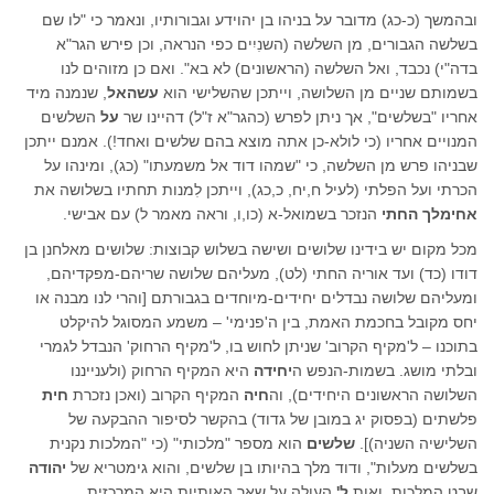
ובהמשך (כ-כג) מדובר על בניהו בן יהוידע וגבורותיו, ונאמר כי "לו שם
בשלשה הגבורים, מן השלשה (השנִיִים כפי הנראה, וכן פירש הגר"א
בדה"י) נכבד, ואל השלשה (הראשונים) לא בא". ואם כן מזוהים לנו
בשמותם שניים מן השלושה, וייתכן שהשלישי הוא
עשהאל
, שנמנה מיד
אחריו "בשלשים", אך ניתן לפרש (כהגר"א ז"ל) דהיינו שר
על
השלשים
המנויים אחריו (כי לולא-כן אתה מוצא בהם שלשים ואחד!). אמנם ייתכן
שבניהו פרש מן השלשה, כי "שמהו דוד אל משמעתו" (כג), ומינהו על
הכרתי ועל הפלתי (לעיל ח,יח, כ,כג), וייתכן לִמנות תחתיו בשלושה את
אחימלך החתי
הנזכר בשמואל-א (כו,ו, וראה מאמר ל) עם אבישי.
מכל מקום יש בידינו שלושים ושישה בשלוש קבוצות: שלושים מאלחנן בן
דודו (כד) ועד אוריה החתי (לט), מעליהם שלושה שריהם-מפקדיהם,
ומעליהם שלושה נבדלים יחידים-מיוחדים בגבורתם [והרי לנו מבנה או
יחס מקובל בחכמת האמת, בין ה'פנימי' – משמע המסוגל להיקלט
בתוכנו – ל'מקיף הקרוב' שניתן לחוש בו, ל'מקיף הרחוק' הנבדל לגמרי
ובלתי מושג. בשמות-הנפש ה
יחידה
היא המקיף הרחוק (ולענייננו
השלושה הראשונים היחידים), וה
חיה
המקיף הקרוב (ואכן נזכרת
חית
פלשתים (בפסוק יג במובן של גדוד) בהקשר לסיפור ההבקעה של
השלישיה השניה)].
שלשים
הוא מספר "מלכותי" (כי "המלכות נקנית
בשלשים מעלות", ודוד מלך בהיותו בן שלשים, והוא גימטריא של
יהודה
שבט המלכות, ואות
ל'
העולה על שאר האותיות היא המרכזית