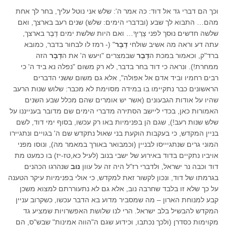
וכך הם דברי גד אל דוד: כה אמר ה': שלש אני נוטל עליך, בחר לך אחת
מהם… התבוא לך שבע (ובדברי הימים: שלש) שנים רעב בארצך, ואם
שלשה חדשים נוּסך לפני צָרֶיךָ… ואם היות שלשת ימים דֶבֶר בארצך,
עתה דע וראה מה אשיב שולחי
דָבָר
" (- רמז לו לבחור בדבר, כמובא
ברד"ק, וכאמור במכת ה
דֶבֶר
שבמצרים "ויעש ה' את ה
דָבָר
הזה
ממחרת!). ונראה כי דוד בחר בדבר, לא רק משום "נפלה נא ביד ה' כי
רבים רחמיו וביד אדם אל אפולה", אלא גם משום ששני הדברים
הראשונים כבר נתקיימו בו במידה מסוימת לא מכבר: שלוש שנות הרעב
שהיו על אודות הגבעונים (אשר יש אומרים שהם מכלל שבע השנים
האמורות כאן, בכדי ליישב הסתירה מדברי הימים שם מדובר בענייננו על
שלש שנות רעב!), שגם הן בפנימיות באו רק עכשו, בסוף ימי דוד, לשם
בניין המקדש, כי בעקבות הוקעת בני שאול נתקדש שם ה' בגויים ונתגיירו
המוני גרים שנתגיייסו לבניין (וכמבואר באורך במאמר מה), ונוסו מפני
אויביו נתקיים בדוד באירוע של ישבי בנוב (לעיל כא,טז-יז) בו כמעט מת
דוד וכבה נר ישראל, ולדברי רז"ל היה זה על עוון
נוב
שנהרגו הכהנים
בגרמתו של דוד, ונכון לקשור זאת למקדש, כי אולי בפנימיות עיקר הטענה
על כך שלא זו בלבד שחרבה נוב, אלא גם לא נתעוררתם למצוא משכן
קבע למנוחת הארון – מה שמסביר מדוע בא הדבר עכשו, כשקרוב עניין
המקדש להבשיל בלב ישראל. הרי לנו שלושת האפשרויות שמציע גד
מקוימות כסדרן (ולכך נכתבו, וכידוע שגם ה"הווה אמינות" שבש"ס, הם