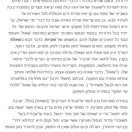
לדורות, וכשם שהיא כוללת – כדברי התרגום והמפרשים – גם רמזים
והתייחסויות לישועות ישראל-הגוי-כולו מאז יציאת מצרים (ומפטירין בה
בשביעי של פסח עם קריאת שירת הים הכוללת לכל השירות עד
לעתיד-לבא, וכן עם קריאת שירת האזינו שבה כל דברי ימי ישראל), כך
היא רומזת ומתייחסת לכל מאבקי אישֵי ישראל וחיבוטי הנפש של כל
יחיד בכל הדורות. בממד הנפשי הפנימי יתפרש כמדומה 'שאול' העומד
כנגד כל האויבים ושקול להם, במשמע של
זמניות
, כדבר הבא ב
שאלה
(תרתי משמע: כאדם השואל חפץ מחברו לזמן מסוים, וכדבר רופף,
הצריך עיון אם אמת הוא ושאלה-גדולה אם בר-קיימא הוא) ועדיין אינו
בקנין. נוכל לתאר את "אויביו" של אדם כפיתויים ויצרים לדברי איסור,
ואילו את החולשה, הספקנות, הקרירות והעדר-הלהט בעבודת המצוות
שלו, כ"שאול", כדבר שאינו בא מעצם-עצמו, בהזדהות שלמה ומתוך
צוותא גמורה עם המצַוֶה, וככתוב (משלי יח,ט) "גם מתרפה במלאכתו
אח הוא לבעל משחית" (- מה שבא לביטוי באי-יכולתו של שאול "ללכת
עד הסוף" במחיית עמלק-הספק).
במידה מסוימת נכון לומר ש"עבודת הצדיקים" (כשאול) בכלל, יש בה
ממד של ספק וזמניות, כי מאחר ש"אין אדם צדיק בארץ אשר יעשה טוב
ולא יחטא" הרי זו 'שאלה של זמן' מתי ייכשל, בעוד ש"עבודת בעלי
תשובה" (כדוד הנפול-מעיקרו אשר שבע יפול וקם) היא "בחילא יתיר"
(כביטוי הזוהר), ויש לה קיום-עולם שאין לו הפסק. ונכון להזכיר כאן מאמר