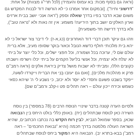
(וראה גם בסוף מכות: בא עמוס והעמידן (לכל תרי"ג מצוות) על אחת:
"
דרשוני
וחיו!"). [ובמקום אחר אמרנו כי לא הורשה דוד לבנות המקדש גם
משום שבא הדבר בפיו בדרך
שאלה
וספק ("ראה אנכי יושב בבית ארזים
וארון האלקים יושב בתוך היריעה! משמע: אין זה נאות ולא "נראה טוב"),
ולא בדרך דרישה חד-משמעית].
וזהו גם עיקר תוכן דברי דוד האחרונים (כג,א-ז): לי דיבר צור ישראל כי לא
יהא בית מלכותי חולף כדשא הנובל וכאור-בוקר שסופו מעיב, אלא ברית
עולם שׂם לי, ערוכה בכל ושמורה, וכל חפצי ישלים, וכל כלי יוצר על ביתי
לא יצלח ולא יצמיח, וכל אנשי בליעל הקמים על ביתי יכלו וישרפו וישבתו
כקוצים הללו, ומביתי לא ישבות מושל צדיק ביראת אלקים (וראה רמב"ם
פרק א מהלכות מלכים), [ואם גם יעזבו בָּנַי את הברית וייטָרדו לשעה,
ייפקד בשבט פשעם וחסדי לא יוּסַר ולא יכזב, כי נשבע לי ה' שיהא כסאי
כשמש וכירח ייכון עולם – ראה תהלים פט ו-קלב ורמב"ם שם].
ולסיום הערה קטנה בדבר שינויי הנוסח הרבים (78 במספר) בין נוסח
השירה כאן לנוסח שבתהלים (יח). באופן כללי בולט היחס בין ה
נבואה
שכאן, בספר שמואל הנביא, ל
בין רוח הקדש
בה נכתבו הכתובים, שהיא
השראה העולה מלמטה בדרך חכמה (והיא "נבואת החכמים" – ראה
רמב"ן בבא-בתרא יב). הנבואה היא ה
מקור
ביחס לנוסח שבתהלים