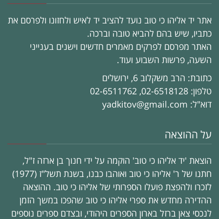
אתר יד אליהו כי טוב נועד להציב יד לאיש ולחזונו ולפרסם את
כתביו, שיש בהם להביא טובה וברכה.
האתר מפרסם לפרקים מאמרים חדשים וישנים בענייני
השעה, פרשות השבוע ועוד.
כתובת: הרב משקלוב 6, ירושלים
טלפון: 02-6518128, 02-6511762
דוא"ל: yadkitov@gmail.com
על ההוצאה
הוצאת 'יד אליהו כי טוב' הוקמה על ידי חנוך בן ארזה ז"ל,
חתנו של ר' אליהו כי טוב ואוהבו כבנו, בשנת תשל"ז (1977)
לזכרו ולהפצת פועלו הספרותי של אליהו כי טוב. ההוצאה
ההדירה מחדש את ספרי אליהו כי טוב שהפכו במשך הזמן
לנכסי צאן ברזל בארון הספרים היהודי, ובצדם ספרים נוספים