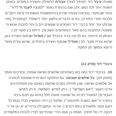
שאותו
עיבד
דוד ו'שיפץ' לצורך
עבודת
התפילה והשירה במקדש, באופן
השווה יותר לכל נפש, ולכן שם בכותרת נאמר "למנצח
לעבד ה'
לדוד",
בעוד שבמקור, בנבואה עצמה שהיא בהתפשטות הגשמיות (ראה רמב"ם
הלכות יסודי התורה), באים הדברים בלשון יותר 'רושפת' ו'קופצנית' (מה
שבולט עוד יותר בדברי דוד האחרונים שקשים הם ביותר להבנה אנושית
פשוטה ונתחבטו בהם מאד המפרשים השונים). היחס בין מקור לבין
העתק או פיתוח, בא לביטוי-ברור בהבדל שבין
מגדול
שבסוף השירה כאן,
שהוא צורת מקור, לבין
מגדיל
שבסוף השירה בתהלים, שהוא צורת פועַל
היוצא ונמשך מן המקור.
גיבורי דוד (פרק כג)
מז.
בגיבורי דוד נמנו כאן בשמותם שלושים ושישה שמות, ובסיכום נאמר
(פסוק לט):
כל שלשים ושבעה
. גם החלוקה הפנימית שואפת לכאורה
אל שלושים ושישה, שכן תחילה נמנים שלושה בשמם עם פעולותיהם:
עדינו העצני "ראש השָלִישִי" (- ניתן לפרש: השלשה, וניתן לפרש:
הגבורים) המעורר חניתו על שמונה מאות חלל (והוא גם חכם-גיבור
בתורה ה"יושב בשבת תחכמוני"); אלעזר בן דודו המושיע לבדו בנוס כל
העם מפני פלשתים בפס-דמים (- על-פי המקבילה בדהי"א יא,יג) עד כי
דבקה ידו אל החרב; ושמה בן אגא הררי שהתייצב לבדו להכות בפלשתים