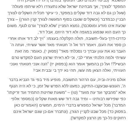
למשכנא" (כביטוי חכמים לגבי המפקד במדבר)! לדידו אם-כן היה
המפקד 'לצורך', אך מבחינת ישראל שלא נתעוררו ו'לא שיתפו פעולה'
(שעל כן גם לא גבה דוד שקלים במפקד, כי עיקר תכלית השקלים לצורך
הבניין כבמדבר (וכשקלים שנגבו בסוף המעשה לצורך קנין הגורן) – צורך
שכעת אינו מודע ומוסכם!), נמצא המניין 'שלא לצורך' וגרם לנגף. משום
כך העם הוא שנפגע במגפה ולא דוד היוזם. אבל דוד,
כדרכו-דרך-בעלי-תשובה, תולה הקלקלה בעצמו: "ויך לב דוד אותו אחרי
כן ספר את העם, ויאמר דוד אל ה' חטאתי מאד אשר עשיתי, ועתה ה'
העבר נא את עוון עבדך כי נסכלתי מאד" (פסוק י), כאומר: מה זאת
עשיתי ולמה הלכתי אחרי לבי, וכי לא ראיתי שרצון העם למקדש טרם
הבשיל?! ועל כן בהמשך אומר הוא (בפסוק יז) "הנה אנכי חטאתי ואנכי
העוויתי, ואלה הצאן מה עשו, תהי נא ידך בי ובבית אבי!
אולם מיניה-וביה, עם הרהור התשובה, מופיע מיד בפי גד הנביא בדבר
ה', העונש-שבעקֵבו-התיקון, כמעט ללא הפרש של זמן, כי לא היה הנגף
אלא "מהבקר ועד עת מועד" (טו) – "משעת שחיטת התמיד ועד זריקתו"
כפי שפירשו רבותינו – ומיד גבה דוד שש מאות שקלים (כמספר אלפי
המדבר) מכל ישראל כמפורש בדברי הימים, חמשים (האמורים כאן
בפסוק כד) מכל שבט לקניין הגורן, (ונתברר אם-כן שגם ישראל אינם
רחוקים כל-כך מן הרצון למקדש!).