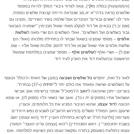
(והממוצעת) במלה מ
ל
ך), ונאה לגדוד גיבורי המלך להיות במספר
שלושים (וראה בדהי"א יא,מב שכנראה הייתה קבוצת שלשים נוספת,
והרי לנו "ששים גבורים" הנזכרים אצל שלמה בשיר השירים!, ומצינו גם
(שם יב,ד) בבאים אל דוד לצקלג מאחי שאול מבנימין "ישמעיה הגבעוני
גבור בשלשים ועל השלשים", ואולי השלשים הם שרי-מאה ל
שלשת
אלפים
– מספר שמצינו בשאול שבחר לו בתחילת מלכותו (ואולי הם
שלשת אלפים אחי שאול שבאו אל דוד להסב מלכות שאול אליו – שם
שם ל) – ושרי-אלף ל
שלשים אלף
– מספר שמצינו במלחמת שמואל
הראשונה ובהעלאת דוד את הארון לעיר דוד.
לאור כל זאת, יתפרש
כל שלשים ושבעה
במובן של האחד-ה'כולל' הנוסף
על השלושים ושישה ומאחד את כולם יחד ל"
יחידה
(=37) נבחרת".
בענייננו ייתכן שהכוונה ל
יואב
ה'רמטכ"ל' שנזכר ברשימה אגב אבישי
ועשהאל אחיו (פסוקים יח ו-כד), ואגב שני נושאי כליו (פסוק לז), או שמא
הכוונה ל
דוד עצמו
, שהוא הגיבור המניע את כל הלוחמים, וכעניין
שיעקב-האב המוליד משלים (כפירוש הראב"ע) לשבעים נפש היורדים
מצרימה [ולדעת חז"ל יש לקרוא בתחילת העניין "דוד (הוא עצמו) יושב
בשבת תחכמוני" (- ראש הסנהדרין) ו"הוא (עצמו) עדינו העצני" המעדן
עצמו כתולעת כשעוסק בתורה ומקשה עצמו כעץ כשיוצא למלחמה. ואם