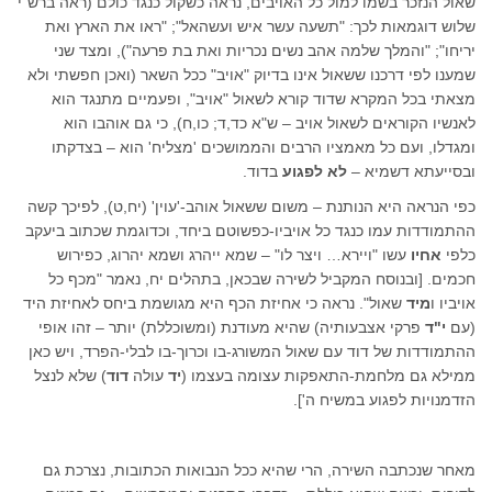
שאול הנזכר בשמו למול כל האויבים, נראה כשקול כנגד כולם (ראה ברש"י
שלוש דוגמאות לכך: "תשעה עשר איש ועשהאל"; "ראו את הארץ ואת
יריחו"; "והמלך שלמה אהב נשים נכריות ואת בת פרעה"), ומצד שני
שמענו לפי דרכנו ששאול אינו בדיוק "אויב" ככל השאר (ואכן חפשתי ולא
מצאתי בכל המקרא שדוד קורא לשאול "אויב", ופעמיים מתנגד הוא
לאנשיו הקוראים לשאול אויב – ש"א כד,ד; כו,ח), כי גם אוהבו הוא
ומגדלו, ועם כל מאמציו הרבים והממושכים 'מצליח' הוא – בצדקתו
ובסייעתא דשמיא –
לא לפגוע
בדוד.
כפי הנראה היא הנותנת – משום ששאול אוהב-'עוין' (יח,ט), לפיכך קשה
ההתמודדות עמו כנגד כל אויביו-כפשוטם ביחד, וכדוגמת שכתוב ביעקב
כלפי
אחיו
עשו "ויירא… ויצר לו" – שמא ייהרג ושמא יהרוג, כפירוש
חכמים. [ובנוסח המקביל לשירה שבכאן, בתהלים יח, נאמר "מכף כל
אויביו ו
מיד
שאול". נראה כי אחיזת הכף היא מגושמת ביחס לאחיזת היד
(עם
י"ד
פרקי אצבעותיה) שהיא מעודנת (ומשוכללת) יותר – זהו אופי
ההתמודדות של דוד עם שאול המשורג-בו וכרוך-בו לבלי-הפרד, ויש כאן
ממילא גם מלחמת-התאפקות עצומה בעצמו (
יד
עולה
דוד
) שלא לנצל
הזדמנויות לפגוע במשיח ה'].
מאחר שנכתבה השירה, הרי שהיא ככל הנבואות הכתובות, נצרכת גם