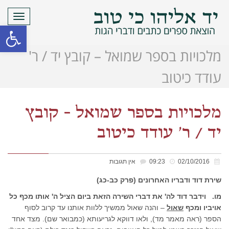
תפריט
פתח סרגל
מלכויות בספר שמואל – קובץ יד / ר'
עודד כיטוב
מלכויות בספר שמואל – קובץ
יד / ר' עודד כיטוב
02/10/2016
09:23
אין תגובות
שירת דוד ודבריו האחרונים (פרק כב-כג)
מו. וידבר דוד לה' את דברי השירה הזאת ביום הציל ה' אותו מכף כל
אויביו ומכף
שאול
– והנה שאול ממשיך ללוות אותנו עד קרוב לסוף
הספר (ראה מאמר מד), ולאו דווקא לגריעותא (כמבואר שם). מצד אחד