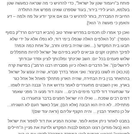
פותח ב"ויעמוד שטן על ישראל", כדי להדגיש כי מה שנראה כמעשה שטן
בעלמא, הגיע לידי בירור, בעוד שספרנו שאינו מפרש את התולדה
החיובית המבררת, בוחר להדגיש כי גם אם אינך יודע על מה ולמה – דע
והאמן כי מעשה ה' הוא!].
ואכן כך אמרו לנו חכמים במדרש שוחר טוב (והביא דבריהם הרד"ק בסוף
הספר): "כל האלפים האלה שנפלו בימי דוד, לא נפלו אלא על ידי שלא
תבעו בית המקדש! (…ואנו שהיה בימינו וחרב, על אחת כמה וכמה!
לפיכך התקינו זקנים ונביאים ליטע בפיהם של ישראל להיות מתפללים
שלוש פעמים בכל יום: השב שכינתך ומלכותך לציון וסדר עבודתך
לירושלים)". אל הדברים האלה כיוון מסברתו רבנו הרמב"ן בפרשת קרח
(טז,כא) וזו לשונו בקיצור: ואני אומר בדרך סברא, שהיה עונש על ישראל
בהתאחר בנין בית הבחירה, שהיה הארון מתהלך מאהל אל אהל כגר
בארץ, ואין השבטים מתעוררים לאמר נדרוש את ה' ונבנה הבית לשמו..
עד שנתעורר דוד לדבר מימים-רבים… והנה דוד מנעו ה' מפני שאמר
דמים רבים שפכת… ואילו היו ישראל חפצים בדבר ונתעוררו בו
מתחילה.. לא היה הוא הבונה (אלא הם), אבל כאשר העם לא השגיחו…
על כן נתאחר הבנין… והיה הקצף עליהם (וראה עוד שם)!
במבט לאחור ניתן אפוא לומר, שהכוח המניע את דוד לספור את ישראל
הוא (בעל-מודע) רצונו הכמוס לבנות המקדש ולדעת את מניין ה"חיילים