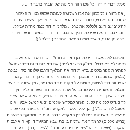
מכלל דברי תורה, וכל שכן הווה אמינות של הנביא בדבר ה'…).
[ואם נרצה נוכל לכוון את אלו השלושה לעומת שלוש מצוות הציבור
שתכליתן-המקדש, כסדרן: שנות הרעב כנגד מינוי מלך, שעיקר עניינו
להיטיב עם העם ולכלכל את צרכיו; מלחמות דוד כנגד מחיית עמלק;
והנגף כנגד המקדש עצמו הנקדש בכבוד ה' היורד-באש ודורש זהירות
יתרה מן הנגף, כאשר מצינו במשכן המדבר (וכדלהלן)].
האמנם לא נפגע דוד עצמו מן האירוע הזה? – כך דרש ר' שמואל בר
נחמני (מובא ברש"י ורד"ק בריש מלכים) את סמיכות סיום ספר שמואל
לפתיחת ספר מלכים: בראות דוד את המלאך וחרבו שלופה בידו, נבעת
(כלשון הכתוב בדה"י) ונצטנן דמו בתוכו מיראתו! כי כן זהו בדיוק מה
שנצטווה דוד לעשות, לגשת אל מקום מוקד המגפה, גורן ארונה בו ניצב
המלאך המשחית, ו'לעצור בגופו' את המגפה! דוד עשה והצליח, אך
מעתה ואילך, מתוך החווייה העזה ומסירות הנפש, מוצא הוא את עצמו
קר ואדיש לכל מה שאינו קשור למקדש עולמים (ואף למשכן-גבעון אינו
מסוגל לדרוש כנ"ל!), אך לכל הקשור למקדש 'חם' הוא ביותר כפי שניכר
מפעילותו האינטנסיבית להכין המקדש בדברי הימים, ומתוקף התנערותו
(בריש מלכים) להמליך את שלמה בן בת-שבע המיועד דווקא-הוא לבנות
המקדש (שעל כן נקרא "שמו
ידידיה
בעבור ה'" (לעיל יב,כה) – בעבור