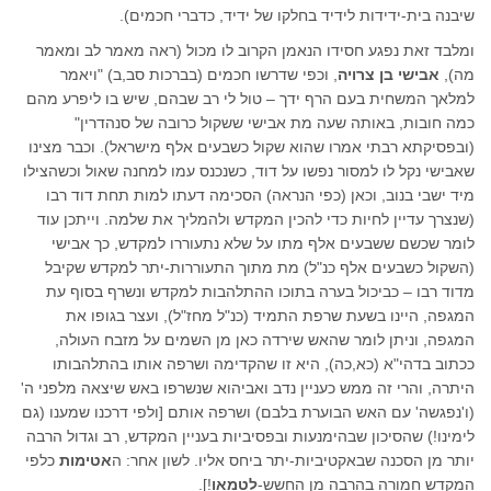
שיבנה בית-ידידות לידיד בחלקו של ידיד, כדברי חכמים).
ומלבד זאת נפגע חסידו הנאמן הקרוב לו מכול (ראה מאמר לב ומאמר
מה),
אבישי בן צרויה
, וכפי שדרשו חכמים (בברכות סב,ב) "ויאמר
למלאך המשחית בעם הרף ידך – טול לי רב שבהם, שיש בו ליפרע מהם
כמה חובות, באותה שעה מת אבישי ששקול כרובה של סנהדרין"
(ובפסיקתא רבתי אמרו שהוא שקול כשבעים אלף מישראל). וכבר מצינו
שאבישי נקל לו למסור נפשו על דוד, כשנכנס עמו למחנה שאול וכשהצילו
מיד ישבי בנוב, וכאן (כפי הנראה) הסכימה דעתו למות תחת דוד רבו
(שנצרך עדיין לחיות כדי להכין המקדש ולהמליך את שלמה. וייתכן עוד
לומר שכשם ששבעים אלף מתו על שלא נתעוררו למקדש, כך אבישי
(השקול כשבעים אלף כנ"ל) מת מתוך התעוררות-יתר למקדש שקיבל
מדוד רבו – כביכול בערה בתוכו ההתלהבות למקדש ונשרף בסוף עת
המגפה, היינו בשעת שרפת התמיד (כנ"ל מחז"ל), ועצר בגופו את
המגפה, וניתן לומר שהאש שירדה כאן מן השמים על מזבח העולה,
ככתוב בדהי"א (כא,כה), היא זו שהקדימה ושרפה אותו בהתלהבותו
היתרה, והרי זה ממש כעניין נדב ואביהוא שנשרפו באש שיצאה מלפני ה'
(ו'נפגשה' עם האש הבוערת בלבם) ושרפה אותם [ולפי דרכנו שמענו (גם
לימינו!) שהסיכון שבהימנעות ובפסיביות בעניין המקדש, רב וגדול הרבה
יותר מן הסכנה שבאקטיביות-יתר ביחס אליו. לשון אחר: ה
אטימות
כלפי
המקדש חמורה בהרבה מן החשש-
לטמאו
!].