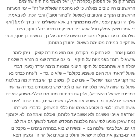
מתורת קוצק על הפסוק (בקהלת ז,י) "אל תאמר מה היה שהימים
הראשונים היו טובים מאלה, כי לא מחכמה
שאלת
על זה" – ימי הנערות
הראשונים הנקיים והטובים (כשאול ה"בחור וטוב") ורבי הכח, לא באמת
שלך היו בקנין עצמי,
לא מחכמתך
הן, אלא
שאולים
היו בידך לזמן! [ואף
כי אמרו שאין עמלק נופל אלא ביד הצדיקים מזרע רחל ויוסף, היינו
כש'הולכים עד הסוף' ומוסרים נפשם למיתה על כך, כמשיח בן יוסף, וכפי
שנתקיים במידה מסוימת בשאול ויהונתן במותם].
בסגנון אחר – לא רחוק מן הקודם, וגם הוא מתורת קוצק – ניתן לומר
ש"שאול" רומז-בפנימיות על
חיקוי
– כי גם עבודת שמים הנראית שלמה
יכולה היא שתתבסס על חיקוי חיצוני ומוּנעת מ'מה יגידו' (כענין דברי
שאול "יראתי את העם ואשמע בקולם" – ש"א טו,כד – ו"עתה כבדני נא
נגד זקני עמי ונגד ישראל" – שם שם ל). משום כך יש במידת מה במלכות
שאול צד שווה לשאר מלכויות הגוים (כפי שיש בעוונותינו במידה גדושה
במדינת ישראל דהאידנא), ולכן גם כפיפות מסוימת לכללי-משחק שאינם
מאפשרים לעקור מן השורש את עמלק ראשית גויים, בעוד שדוד 'אינו
עושה חשבון' לגויים וקובע בעצמו את כללי המשחק, וכדבריו בשירתו
"ארדפה אויבי ואשיגם ולא אשוב עד כלותם, ואכלם ואמחצם ולא יקומון"
(מה שאכן מונעו לפי שעה מלבנות המקדש הנועד למשוך גם את לב
הגוים, אבל בימי שלמה בנו – ומשיח שיבוא במהרה בימינו – מקבלים
הגוים-ברצון את מלכות ישראל והולכים ובאים אל הר ה', ומציון תצא