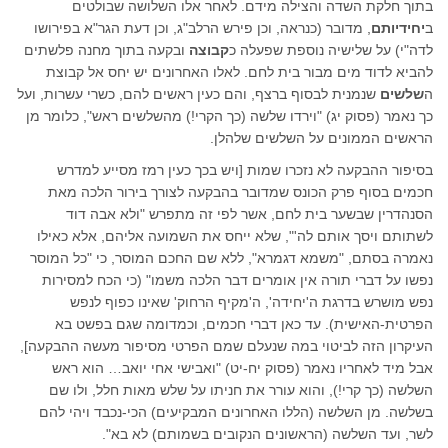
בתוך חלקת השדה והצילה מידם. לאחר אלו השלושה שבולטים
ב
יחידיותם
, מדובר (כנראה, וכן פירש הרלב"ג, וכן דעת הגר"א בפירושו
לדה"י) על שלישיה נוספת שפעלה כ
קבוצה
ובקעה בתוך מחנה פלשתים
להביא לדוד מים מבור בית לחם. לאלו האחרונים יש יחס אל קבוצת
ה
שלשים
שנמנית לבסוף ברצף, והם כעין ראשים להם, כשרי עשרות, ועל
כך נאמר (פסוק יג) "וירדו שלשה (כך הקרי!) מהשלשים ראש", כלומר מן
הראשים הממונים על השלשים שלהלן.
בסיפור ההבקעה לא נזכרו שמות [ויש בכך כעין רמז מסייע למדרש
חכמים בסוף פרק הכונס שמדובר בהבקעה לצורך בירור הלכה מאת
הסנהדרין שבשער בית לחם, אשר לפי זה מתפרש "ולא אבה דוד
לשתותם ויסך אותם לה'", שלא ייחס את השמועה אליהם, אלא כאילו
נאמרה בסתם, "משמא דגמרא", ללא שם החכם המוסר, כי "כל המוסר
נפשו על דברי תורה אין אומרים דבר הלכה משמו" (כי הכח למסירות
נפש מושרש בדרגת ה'יחידה', ה'מקיף הרחוק' שאינו כפוף לנפש
הפרטית-האישית). עד כאן דברי חכמים, וכמדומה שגם בפשט בא
העיקרון הזה לביטוי במה שנעלם שמם הפרטי מסיפור מעשה ההבקעה],
אבל מיד לאחריו נאמר (פסוק יח-יט) "ואבישי אחי יואב… הוא ראש
השלשה (כך קרי!), והוא עורר את חניתו על שלש מאות חלל, ולו שם
בשלשה. מן השלשה (הללו האחרונים המבקיעים) הכי-נכבד ויהי להם
לשר, ועד השלשה (הראשונים הנקובים בשמותם) לא בא".