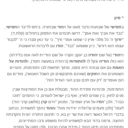
י' סיון
ב
חמישי
של שבועות נדבר מעט על ה
הוד
שבתורה. ביחס לדיבר ה
חמישי
,
"כבד את אביך ואת אמך", דרשו חכמים את הפסוק בתהלים (קלח,ד)
"
יודוך
ה' כל מלכי ארץ כי שמעו אמרי פיך", כי עד כאן סברו כי ה' "לכבוד
עצמו הוא דורש", כיון ששמעו "כבד",
הודו
גם לדברות הראשונות.
ה
יהודי
(על שם
יהודה
בן יעקב הקרוי על שם הודיית לאה אמו בלידתו)
הוא כולו
הודיה
ונקל לו
להתוודות
(כיהודה במעשה תמר), ו
להודות על
האמת
גם אם גבוהה היא ממנו, מתוך תחושת לבו ותמימותו, והגויים
השומעים את ה
חוקים
(שאינם מתבקשים מן השכל האנושי), מודים גם
הם ואומרים "רק עם חכם ונבון הגוי הגדול הזה".
התמימות, פנימיות ספירת ההוד, מבטלת אם כן את המחיצות שבין
פנים לחוץ, בין שמים לארץ, ואף בין ישראל לעמים, כי התמים "תוכו
כברו", ולכן "
הוֹדוֹ
על ארץ ושמים", ומכאן "וירם
קרן
(מלשון קרני הוד)
לעמו" [ולכן פעמים ש"רגליה יורדות מות" ו
ההוד
נהפך למשחית, ככתוב
בדברי דניאל כאשר ראה את שר יון בא, כי תרגום התורה יוונית והקרנתה
החוצה, גרמה בדור הבא למשפיע להיות מושפע ורבו המתייונים,
ומתתיהו הכהן תיקן ההוד (-מידת אהרן הכהן), ולכן תקנו על הנסים