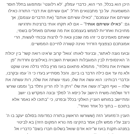
היכן הוא בכלל, הרי הוא, כדברי עמלק, 'לא רלוונטי' ומתפוגג בחלל חוסר
המשמעות. על כך מתבטאים חז"ל: "אם עשיתם את דברי התורה כאילו
עשיתם את עצמכם"; "כאילו עשיתם אותם" (את הדברים עצמם); אך
גם: "
כאילו עשיתם אותי!
" – אם לא תקחו אותי ברצינות ותרגישו
מחויבות ואחריות לממש בעצמכם את מה שאתם מאחלים בשמי,
שאתם מאמינים כי זהו מה שנכון ונאה לי לרצות ובכוחי לעשות, הרי
אמונתכם כצפצוף הזרזיר ואינה קשורה לחייכם הממשיים.
ובועז נענה לאתגר, ובניגוד לאותו 'גואל' קרוב ש'אינו רואה קשר' בין יכולת
ה' האינסופית לבין המוגבלות האנושית השבויה באילוצים וחרדות "פן
אשחית את נחלתי", מתמלא פתאום בועז מרץ בלתי נדלה ואינו שוקט
ולא נח עד אם כילה הדבר בו ביום, והכל מסתייע בעדו כי ה' עמו ובקרבו,
וכדברי רבותינו: הוא עשה את שלו, נעמי עשתה את שלה, רות עשתה את
שלה – ואף הקב"ה עשה את שלו "ויתן ה' לה הריון ותלד בן" וממנו שורש
דוד ושלמה-משיח היושב על כיסא ה' למלך ובונה המקדש בו יושב
ומתיישב במוחש העניין האלקי בכלל ובפרט, כי "בתוכו לא נאמר אלא
בתוכם – בתוך כל אחד ואחד".
הענין ה'מזעזע' הזה (ששורשו הראשון בתורה כמדומה בסולם יעקב בו ה'
ניצב עליו ממש ולכן אמר בהקיצו מה נורא המקום הזה) בא לביטוי
במנהג-תקנת בועז ש"יהא אדם שואל בשלום חברו בשם" כדבריו אל