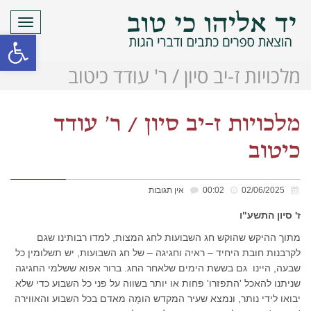
תפריט
פתח סרגל
מלכויות ז-יב סיון / ר' עודד כיטוב
מלכויות ז-יב סיון / ר' עודד
כיטוב
02/06/2025
00:02
אין תגובות
ז' סיון התשע"ו
מתוך ההיקש שהוקש חג השבועות לחג המצות, למדו רבותינו שגם
לקרבנות חובת היחיד – ראיה וחגיגה – של חג השבועות, יש תשלומין כל
שבעה, היינו גם בששת הימים שלאחר החג. ברור אפוא ששלמי החגיגה
שניתנו להאכל 'התפזרו' פחות או יותר בשווה על פני כל השבוע כדי שלא
יבואו לידי נותר, ונמצא שעיר המקדש הומָה מאדם בכל השבוע והאווירה