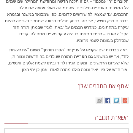
הקוצרים "ה' עמכם!" – גם זו תקנה חדשה ומחודשת המחילה שם שמים
על המצבים הארציים-חילוניים, שהתמיהה ואולי זעזעה את עולם
החכמים, עד שמצאו לה שורשים קדומים, כפי שמבואר במשנה ובגמרא
בברכות פרק תשיעי, אך זוהי בדיוק תכלית הכוונה שתחזור השכינה להיות
עיקרה בתחתונים, כמדרש חכמים על "באתי לגני" שבמתן תורה חזר
הקב"ה לגנונו – לבית חתונתו בו היה עיקר מעיינו מתחילה, קודם
שנסתלק בעוונות לשמי מרומיו.
וראה בברכות שם שקראו על עניין זה "הפרו תורתך" משום "עת לעשות
לה'", אך יש במשמע גם
הפריית
התורה שנולדים בה חדשות ונצורות,
שלא שערום הראשונים, ומקום הניחו לדוד וביתו לשמח אלקים ואנשים,
ואור חדש על ציון יאיר ונזכה כולנו מהרה לאורו. אמן כן יהי רצון.
שתף את החברים שלך
השארת תגובה