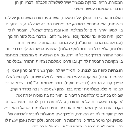
המסורה, הריהו בחזקת ממשיך ישיר לשלשלת הקבלה ודבריו הן הן
הדברים שנאמרו למשה מסיני.
ואולם נראה כי דוד המלך עליו השלום, אשר ספר תורת משה נתון על לבו
בשלמות, הוא המבטא במובהק את נצחיות התורה שבעל-פה, כי נתקיים
בו "למען יאריך ימים על ממלכתו הוא ובניו בקרב ישראל", והובטח לו כי
"נכון יהיה כסאו
עד עולם
" [וכפי שאפשר להבין מדברי בעל ספר החינוך
(וכנראה גם מדברי הרמב"ם), לא מדובר בהבטחה כי בעתיד תחזור
מלכותו, אלא בכל דור ודור (ואף בגלות) המנהיג הכשר ההולך בדרכי דוד
וספר התורה מדריך את כל הווייתו, גם אם השפעתו מצומצמת, מסתמא
בו מקוימת ההבטחה לדוד], ובו ודרכו מגולמת נצחיות התורה שבעל-פה.
ה
נצחיות
סופה גם
לנַצֵח
, כי תמיד יש לה 'אורך נשימה' וביטחון עצמי (-
פנימיות הנצח) בצדקתה כלפי האויב שאין לו אלא שעתו, ה'קדנציה' שלו.
לפיכך קרויה התורה (בפרשת חוקת) "ספר מלחמות ה'" [וכפי שבא הדבר
לביטוי מופלא במלחמת יפתח בבני עמון (שמפטירין בה בסדר חוקת),
שבולט בכתוב כי 'מלחמת הדיבורים' הארוכה בה מוכיח יפתח את
'צדקתו ההיסטורית' על פי התורה, סוללת את הדרך לניצחון מהיר בשדה
הקרב. את ההיפך מזאת רואים אנו בעוונותינו במלחמות ישראל דהאידנא
שאינן זוקקות לתורה הנצחית, ולפיכך אינן מסוגלות להביא להכרעה של
ממש], וכך נאמר בדוד כי מלחמות ה' הוא נלחם, ולכן "בית נאמן יעשה לו
ה'… ורעה לא תימצא בו מימיו (על פי שמואל-א כה,כח).