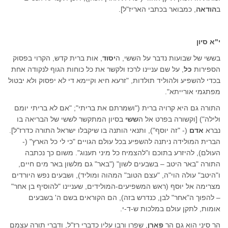
ב
הודאה
, כמבואר בכתבי האריז"ל].
י"א סיון
בששי של שבועות נדבר על הששי, ה
יסוד
, אות ברית קדש, הקרוי בפסוק
הספירות
כל
, על שם עניינו לרכז ולקשר את כל כוחות הגוף לנקודה אחת
בכדי להשפיע ולהוליד תולדות, "זרעא חיא וקיימא די לא יפסוק ולא יבטול
מפתגמי אורייתא".
התורה גם היא קרויה ברית ("ושמרתם את בריתי"; "אם לא בריתי יומם
ולילה") [וקשורה בפרט אל ה
ששי
בסיון המתקשר לששי של הבריאה בו
נברא
אדם
(- "זה יוסף"), ותנאי הותנה בו שיקבלו ישראל התורה כדרז"ל].
הברית המולידה ניתנה להשפיע בכל עולם הגויים "כי לי כל הארץ" (-
העולם), להיזרע בתוכם ו"להצמיח כל מיני תענוג". משום כך נכתבה
התורה "באר היטב – בשבעים לשון" ("באר" גם מלשון באר מים חיים,
ו"היטב" עולה הוי"ה, "עצם הטוב" המהוה ומוליד), ושבעים נפש היורדים
מצרימה אל יוסף (ראש המשפיעים-המולידים, שעניינו "להוסיף בן אחר"
– להפוך ה"אחר" לבן, כנדרש בזה), הם הקוראים בשם ה' בשבעים
אומות, לתקן עולם במלכות ש-ד-י.
הר סיני הוא גם הר
פארן
, שפרו ורבו עליו כדברי רז"ל, ודברי תורה עצמם