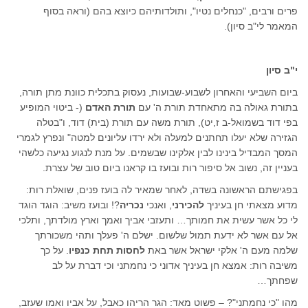
פרים ורבים, "כנחלים נטיו", ותולדותיהם כיוצא בהם (וראה בסוף
המאמר לי"ב סיון).
י"ב סיון
ביום השביעי והאחרון לשבוע-שבועות, נעסוק בתכלית כוונת מתן תורה,
בתורת גאולה בה מתאחדת תורת ה' עם
תורת האדם
(- ביטוי המופיע
בפי דוד בשמואל-ב ז,יט), תורת משה עם תורת (בית) דוד, ו"בטלה
הגזירה שלא יעלו תחתנים למעלה ולא ירדו עליונים למטה" ונפרץ לגמרי
המסך המבדיל בינינו לבין אלקינו שבשמים. על מנת לנגוע נגיעה כלשהי
בעניין זה, נשוב אל סיפור רות ובועז בו קראנו ביום טוב של עצרת.
בפגישתם הראשונה בשדה, לאחר שמאיר לה בועז פנים, שואלת רות:
מדוע מצאתי חן בעיניך
להכירני
, ואנכי
נכריה
?! ובועז משיב: הוגד הוגד
לי כל אשר עשית את חמותך… ותעזבי אביך ואמך וארץ מולדתך, ותלכי
אל עם אשר לא ידעת תמול שלשום. ישלם ה' פעלך ותהי משכורתך
שלמה מעם ה' אלקי ישראל אשר באת
לחסות תחת כנפיו
. על כך
משיבה רות: אמצא חן בעיניך אדוני כי נחמתני וכי דברת על לב
שפחתך…
מהו "כי נחמתני"? – פשוט מאד: הגר הריהו כאבל, על אביו ואמו שעזב,