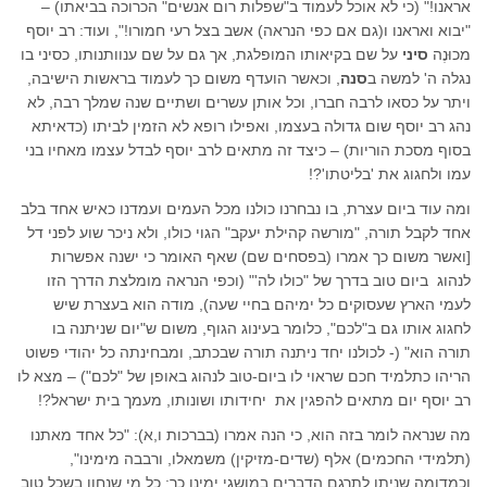
אראנו!" (כי לא אוכל לעמוד ב"שפלות רום אנשים" הכרוכה בביאתו) –
"יבוא ואראנו ו(גם אם כפי הנראה) אשב בצל רעי חמורו!", ועוד: רב יוסף
מכוּנֶה
סיני
על שם בקיאותו המופלגת, אך גם על שם ענוותנותו, כסיני בו
נגלה ה' למשה ב
סנה
, וכאשר הועדף משום כך לעמוד בראשות הישיבה,
ויתר על כסאו לרבה חברו, וכל אותן עשרים ושתיים שנה שמלך רבה, לא
נהג רב יוסף שום גדולה בעצמו, ואפילו רופא לא הזמין לביתו (כדאיתא
בסוף מסכת הוריות) – כיצד זה מתאים לרב יוסף לבדל עצמו מאחיו בני
עמו ולחגוג את 'בליטתו'?!
ומה עוד ביום עצרת, בו נבחרנו כולנו מכל העמים ועמדנו כאיש אחד בלב
אחד לקבל תורה, "מורשה קהילת יעקב" הגוי כולו, ולא ניכר שוע לפני דל
[ואשר משום כך אמרו (בפסחים שם) שאף האומר כי ישנה אפשרות
לנהוג ביום טוב בדרך של "כולו לה'" (וכפי הנראה מומלצת הדרך הזו
לעמי הארץ שעסוקים כל ימיהם בחיי שעה), מודה הוא בעצרת שיש
לחגוג אותו גם ב"לכם", כלומר בעינוג הגוף, משום ש"יום שניתנה בו
תורה הוא" (- לכולנו יחד ניתנה תורה שבכתב, ומבחינתה כל יהודי פשוט
הריהו כתלמיד חכם שראוי לו ביום-טוב לנהוג באופן של "לכם") – מצא לו
רב יוסף יום מתאים להפגין את יחידותו ושונותו, מעמך בית ישראל?!
מה שנראה לומר בזה הוא, כי הנה אמרו (בברכות ו,א): "כל אחד מאתנו
(תלמידי החכמים) אלף (שדים-מזיקין) משמאלו, ורבבה מימינו",
וכמדומה שניתן לתרגם הדברים במושגי ימינו כך: כל מי שנחון בשכל טוב