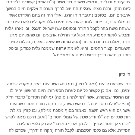
צדיקים מיום ליום, ונמצא ש
א
דם
ד
וד
מ
שה (ר"ת
אדם
) קשורים בלידתם
ליום הזה]. והנה מצינו ש
גלית
התייצב לחרף מערכות אלקים חיים במשך
ארבעים יום, ובסופם נתגבר דוד והרגו, ואולי היה זה ביום הולדתו אשר
בו מזלו גובר, כי ייתכן לומר שארבעים ימים הללו מקבילים לארבעים יום
ששהה משה בהר לקבל התורה ובסופם עשו ישראל ה
עגל
, ובו נאחז
גל
ית
ומבקש לעקור למפרע את הכול עד תחילת ארבעים יום שהוא יום מתן
תורה, אולם בו ביום בא דוד (הבא
מרות
שנישאה בעצרת, בכלות קציר
השעורים וקציר החטים, והיא לעומת
ערפה
שממנה גלית כנודע) וביטל
כוחו. כן נראה בדרך דרוש ו'פטטיא דאורייתא'.
ח' סיון
כפי שהראנו לדעת (ראה ז' סיון), נחגג חג השבועות בעיר המקדש שבעה
ימים, ונכון אם כן לקשור כל יום לאחת הספירות. היום הראשון יהיה לנו
יום ה
חסד
שבתורה, אשר "תחילתה (וסופה) גמילות חסדים" כדברי חז"ל
(וכפי ש"עולם חסד יבנה", בראש השנה, כך ניתנה תורת חסד בשבועות
אשר גם הוא ראש השנה, כאמור בסוף מסכת מגילה), ובו קורין מגילת
רות שכל עניינה "להודיע שכרן של גומלי חסדים" [ואגב דרכנו נראה לפרש
"זכרתי לך חסד נעוריך… לכתך אחרי במדבר" לא רק כלפי ההליכה
הפיזית, אלא גם כלפי הסכמתנו לקבל תורה (הקרויה "דרך") שסרבו לה