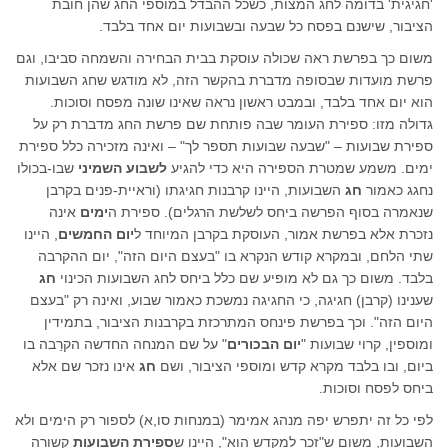
'חגיגית' בדומה לחג המצות, כשכל ההבדל במוספי החג שהן חובת
הציבור, שישנם בפסח כל שבעה ובשבועות יום אחד בלבד.
משום כך בפרשת ראה שכולה עוסקת בבית הבחירה והשמחה סביבו, וגם
פרשת מועדות שבסופה מדברת בהקשר הזה, לא מודגש שחג השבועות
הוא יום אחד בלבד, ובמבט ראשון נראה שאינו שונה מפסח וסוכות.
גדולה מזו: ספירת העומר שבה פותחת שם פרשת החג מדברת רק על
ספירת שבועות – "שבעה שבועות תספר לך" – ואינה מזכירה כלל ספירת
ימים. משמע שמטרת הספירה היא כדי להגיע
לשבוע השמיני
שבו-בכולו
נחגג כאמור
חג
השבועות, היינו קרבנות חגיגתו (וראיית-פנים בקרבן
שנאמרה בסוף הפרשה ביחס לשלשת הרגלים). ספירת ה
ימים
אינה
נזכרת אלא בפרשת אמור, העוסקת בקרבן המיוחד ל
יום החמשים
, היינו
שתי הלחם, ובמקרא קודש הנקרא בו "בעצם היום הזה", יום ההקרבה
בלבד. משום כך גם לא מופיע שם כלל ביחס לחג השבועות הכינוי
חג
שענינו (קרבן) חגיגה, כי החגיגה נמשכת כאמור שבוע, ואינה רק "בעצם
היום הזה". וכך בפרשת פינחס המתרכזת בקרבנות הציבור, בתמידין
ומוספין, קרוי שבועות "
יום הבכורים
" על שם המנחה החדשה הקרֵבה בו
ביום, ובו בלבד מקרא קדש ומוספי הציבור, ושם
חג
אינו נזכר שם אלא
ביחס לפסח וסוכות.
לפי כל זה יתפרש יפה מנהג אמימר (במנחות סו,א) לספור רק הימים ולא
השבועות, משום ש"זכר למקדש הוא", היינו ש
ספירת השבועות
קשורה