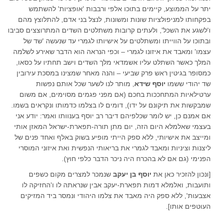
יתר על הממוצע, קיימים בתוכו אלפי ורבבות 'אופציות' להשתמש
בפקחותו למניפולציות שונות ומשונות, לנצל בני אדם, להתלוצץ מהם
ו'לשגע את השכל', ולעתים קרובות משתלטים השדים המתרוצצים סביבו
ובתוכו על הווייתו ומשתלטים על אישיותו לגמרי עד שנעשה 'שד של
עצמו' ומאבד את איזונו לגמרי – וכפי הנראה הוא הדבר שאירע לשלמה
המלך כאשר השתלט עליו אשמדאי מלך השדים וישב תחתיו על כסאו,
כמסופר בגיטין ראש פרק שביעי – והנה מאחר שמצינו במסכת עירובין
שד יהודי ששמו
יוסף שידא
, מותר לנו לשער שכל אותם נפשות
ערטילאיות המתחככות בחכם (אם מפני פגמים מסוימים, אם משום
שמבקשות את תיקונם על ידו), דומים לו בצלמו כדמותו ונקראים בשמו.
אם אמנם כן, יש לומר שכלפיהם דיבר רב יוסף בענוותו ואמר: יודע אני
בעצמי שאלמלא היום הזה, יום מתן תורה-תפארת-ישראל המאזן אותי
ומייצב את אישיותי, ללא ספק הייתי מופיע בשוק באלף ואחד פנים של
ליצנות וציניות ומאבד לגמרי את בריאותי הנפשית ואת איזוני המוסרי
הפנימי (גם אם לא בהכרח היה ניכר הדבר כלפי חוץ).
[ונכון להזכיר כאן את
יוסף בן יעקב
שנמכר למצרים מקום כשפים
ותועבות, ואלמלא דמות תפארת-יעקב אבין שנראתה לו ו'החזיקה לו
אצבעות', ללא ספק היה מאבד את צלמו היהודי ונמסר ביד המזיקים
העוטפים אותו].