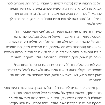
ועל כל תרבותו שזנח (כדברי ירמיהו על עובדי עבודה זרה: אומרים לעץ
אבי אתה ולאבן את ילידתני), וכעניין שכתוב באשת יפת תואר הבאה
להתגייר "ובכתה את אביה ואת אמה ירח ימים", וכיצד מנחם אותה
בועז? – ה' "אשר באת
לחסות תחת כנפיו
" הוא יאמץ אותך ויהיה לך
לאב ולאם!
כאשר דוד מנחם
את עצמו
ואומר לנפשו: "אבי ואמי עזבוני – וה'
יאספני", ניחא – כך הוא מקוה-מייחל-מתפלל, אבל בכך לנחם את
הזולת!? לכאורה אין אלו אלא תנחומין של הבל, ומלים ריקות בעלמא:
אבא ואמא (והתרבות השלמה שנעזבה) הם ממשיים מאד, הם תומכים
פיזית ומסוגלים 'לחתום על צ'קים', אבל ה', עם כל הכבוד, הריהו מופשט
ונעלם מן השטח, ואיך, במחילה, יפרוש כנפיו עלי ויתמוך בי ממשית.
אבל למרבה הפלא, רות 'לוקחת ברצינות את הדברים' ומתנחמת!
שומעת אני בקולך ורואה כי איש אמת אתה ולא באת להפליגני בדברים
שאין בהם ממש, לא יודעת איך ולמה, אבל כעובדה: אכן מרגישה אני
מנוחמת!
היכן ומתי באו הדברים לידי בירור? – בלילה בגורן. שם אומרת היא: אנכי
רות אמתך,
ופרשת כנפיך על אמתך
כי גואל
אתה!
כלומר אותו ה'
שאחלת לי כי יפרוש כנפיו עלי, היכן הוא וכיצד יעשה זאת
אם לא בך
ודרכך!
אם יש ה'
בקרבנו
ישנה גאולה וישנה נחמה, ואם איננו בקרבנו