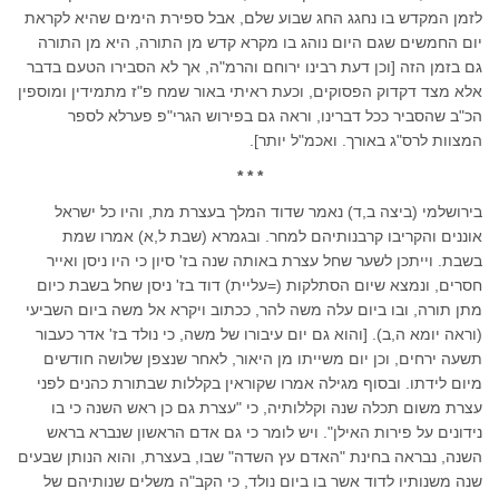
לזמן המקדש בו נחגג החג שבוע שלם, אבל ספירת הימים שהיא לקראת
יום החמשים שגם היום נוהג בו מקרא קדש מן התורה, היא מן התורה
גם בזמן הזה [וכן דעת רבינו ירוחם והרמ"ה, אך לא הסבירו הטעם בדבר
אלא מצד דקדוק הפסוקים, וכעת ראיתי באור שמח פ"ז מתמידין ומוספין
הכ"ב שהסביר ככל דברינו, וראה גם בפירוש הגרי"פ פערלא לספר
המצוות לרס"ג באורך. ואכמ"ל יותר].
* * *
בירושלמי (ביצה ב,ד) נאמר שדוד המלך בעצרת מת, והיו כל ישראל
אוננים והקריבו קרבנותיהם למחר. ובגמרא (שבת ל,א) אמרו שמת
בשבת. וייתכן לשער שחל עצרת באותה שנה בז' סיון כי היו ניסן ואייר
חסרים, ונמצא שיום הסתלקות (=עליית) דוד בז' ניסן שחל בשבת כיום
מתן תורה, ובו ביום עלה משה להר, ככתוב ויקרא אל משה ביום השביעי
(וראה יומא ה,ב). [והוא גם יום עיבורו של משה, כי נולד בז' אדר כעבור
תשעה ירחים, וכן יום משייתו מן היאור, לאחר שנצפן שלושה חודשים
מיום לידתו. ובסוף מגילה אמרו שקוראין בקללות שבתורת כהנים לפני
עצרת משום תכלה שנה וקללותיה, כי "עצרת גם כן ראש השנה כי בו
נידונים על פירות האילן". ויש לומר כי גם אדם הראשון שנברא בראש
השנה, נבראה בחינת "האדם עץ השדה" שבו, בעצרת, והוא הנותן שבעים
שנה משנותיו לדוד אשר בו ביום נולד, כי הקב"ה משלים שנותיהם של