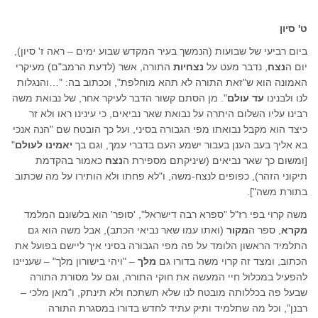
ט' סיון
ביום רביעי של שבועות (הנמשך בעיר המקדש שבוע ימים – ראה ז' סיון),
יום ה
נצח
, נדבר מעט על
נצחיות
התורה, אשר (לדעת הרמב"ם) מעיקרי
האמונה הוא ש"זאת התורה לא תהא מוחלפת", וככתוב בה: "…והנגלות
לנו ולבנינו
עד עולם
". מן הסתם קשור הדבר לעיקר אחר, של נבואת משה
רבינו עליו השלום היתרה על נבואת שאר נביאים, כי עינינו ראו ולא זר
כיצד הוא מקבל נבואתו מפי הגבורה בסיני, ועל כך הובטח שם "הנה אנכי
בא אליך בעב הענן בעבור ישמע העם בדברי עמך, וגם בך
יאמינו לעולם
"
[ומשום כך שאר נביאים (שיניקתם מספירת ה
נצח
כאמור בהקדמת
תיקוני הזהר), כפופים לנצח-משה, ו"לא פחתו ולא הותירו על מה שכתוב
בתורת משה"].
משה קרוי בפי רז"ל "ספרא רבה דישראל", 'סופר' הוא בלשונם המלמד
מקרא
, ספר ה
מקור
(ואתו עמו שאר נביאי הכתב), אבל משה הוא גם
התלמיד הראשון הלומד על פה מפי הגבורה בסיני איך ליישם בפועל את
הכתוב, ומצד זה קרוי משה בדורו גם
מלך
– "ויהי בישורון מלך" – שעניינו
להפעיל במכלול חיי המעשה את חוקי התורה, וגם על מסורת התורה
שבעל פה בכללותה מובטח לנו שלא תשתכח ולא תינתק, ו"מאן מלכי –
רבנן", וכל מה שתלמיד ותיק עתיד לחדש בדורו במסגרת התורה