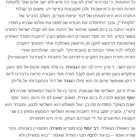
כל האומות, כי גם היא "ארץ לא עבר בה איש ולא ישב אדם שם" (לעומת
תורות הגויים ה'מיושבות' ולכן מקובעות במיצריהן. משום כך קבלת
התורה היא היא לאמתו של דבר יציאת מצרים, השלב הרביעי של
"ולקחתי"), ובכך התחסדנו עם הבורא שביססנו את עולמו שברא בחסדו,
ותנאי התנה בו ביום
ה
ששי שיחזור אל התוהו אם לא יקבלו ישראל התורה
בששי בסיון. לפי זה חסד הנעורים הוא ממש כענין "היטבת חסדך האחרון
(שהסכמת להינשא לזקן) מן הראשון (שהלכת אחרי חמותך הזקנה)
לבלתי לכת אחרי הבחורים (והבחרות)". לענייננו: שהלכתם אחרי
תורתי-תורת האבות הזקנים וויתרתם על התורות ה'צעירות' העכשוויות].
היום השני, ז' סיון יהיה לנו יום ה
גבורה
, בו עלה משה ונכנס אל תוך הענן
ונתקדש בענן ופרש מן העם לקבל תורה מפי הגבורה (וראה בדברינו ליום
ז' ניסן שאפשר שיום זה הוא מזלו ה
גובר
של דוד והתגברותו על גלית).
ואילו היום, השלישי של שבועות, נדבר בו על ה'עגל המשולש' שהיה
רב
יוסף
מבקש להכין לו ביום עצרת, משום "שאם לא זה היום, כמה יוסף
ישנם בשוק!" (פסחים סח,ב). עגל משולש הוא השלישי לבטן, ומובחר הוא
(רש"י), וכעניין יעקב בחיר האבות שהוא השלישי הממצע ומאזן בין שני
הקצוות המיוצגים על ידי אברהם ויצחק, והיה היא תפארתו.
אך השאלה נשאלת:
רב יוסף
(בגימטריא
משיח
) המצטיין בענוותו, וכפי
שהיה אומר – בניגוד ל
רבה
חברו הגדול שאמר: "יבוא (משיח) ולא