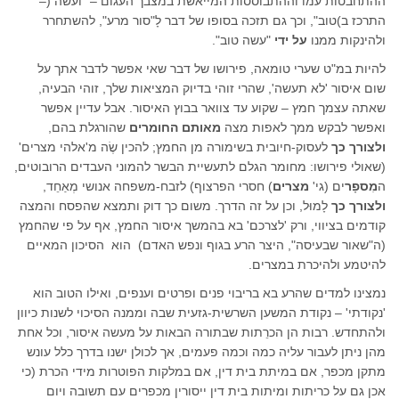
ההתחבטות עמו וההתבוססות המייאשת במצבך העגום – "ועשה (–
התרכז ב)טוב", וכך גם תזכה בסופו של דבר לָ"סור מרע", להשתחרר
ולהינקות ממנו
על ידי
"עשה טוב".
להיות במ"ט שערי טומאה, פירושו של דבר שאי אפשר לדבר אתך על
שום איסור 'לא תעשה', שהרי זוהי בדיוק המציאות שלך, זוהי הבעיה,
שאתה עצמך חמץ – שקוע עד צוואר בבוץ האיסור. אבל עדיין אפשר
ואפשר לבקש ממך לאפות מצה
מאותם החומרים
שהורגלת בהם,
ולצורך כך
לעסוק-חיובית בשימורה מן החמץ; להכין שֶׂה מ'אלהי מצרים'
(שאולי פירושו: מחומר הגלם לתעשיית הבשר להמוני העבדים הרובוטים,
ה
מִספָר
ים (גי'
מצרים
) חסרי הפרצוף) לזבח-משפחה אנושי מְאַחֵד,
ולצורך כך
לָמוּל, וכן על זה הדרך. משום כך דוק ותמצא שהפסח והמצה
קודמים בציווי, ורק 'לצרכם' בא בהמשך איסור החמץ, אף על פי שהחמץ
(ה"שאור שבעיסה", היצר הרע בגוף ונפש האדם) הוא הסיכון המאיים
להיטמע ולהיכרת במצרים.
נמצינו למדים שהרע בא בריבוי פנים ופרטים וענפים, ואילו הטוב הוא
'נקודתי' – נקודת המשען השרשית-גזעית שבה וממנה הסיכוי לשנות כיוון
ולהתחדש. רבות הן הכרֵתות שבתורה הבאות על מעשה איסור, וכל אחת
מהן ניתן לעבור עליה כמה וכמה פעמים, אך לכולן ישנו בדרך כלל עונש
מתקן מכפר, אם במיתת בית דין, אם במלקות הפוטרות מידי הכרת (כי
אכן גם על כריתות ומיתות בית דין ייסורין מכפרים עם תשובה ויום