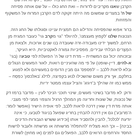
הקרבן ש
אנו
מקריבים לדורות – ואת החג כולו – על שם אותה פסיחה
של ה'
במצרים שמשום מה היתה זקוקה לדם הקרבן המרוח על המשקוף
והמזוזות.
ברור אפוא שהפסיחה והדילוג הם תמצית עניינו וסגולתו של החג הזה.
הנכונות
שלנו
'לקפוץ מעצמנו', להיוולד "גוי מ
קרב
גוי" כעובר המגיח מן
הרחם, למשוך ידינו מעבודה-זרה שעוּבּדה בנו שנים ארוכות, ולצאת מן
המְצָרים הבלתי עבירים, מפסיביות גמורה לאקטיביות, היא העיקר,
ובזכותה יכול גם המשחית – מדת דינו של ה' הפועלת לפי
טבע
ה (בגי'
א-להים
, דיין-שופט) על פי מה שהעיניים רואות, לאור המעשים הנגלים
ובלא לראות ללבב – 'לפספס' גם מבין הדומים במעשיהם ולא לפגוע
בחלקם, אך ורק משום שהשכילו לנוע בקפיצה, לדלג 'באלכסון' כפִסֵח –
ממש כמו זה שהילך ב'זיגזג' והציל עצמו ממטר יריות.
ודוק: לא מדובר בשינוי מעשים, שינוי תוכני הניכר לעין – מדובר ברמז דק
של נכונות, של שונוּת וחריגה מן המהלך הרגיל והצפוי ממני לפי מצבי.
אותה מדת דין שאין דרכה לראות ללבב, לפי אופיה הישיר (ואפשר לומר:
ה'מרובע') גם אין דרכה להבחין בחריג שפועל בניגוד לטבעו, כי אינה
יודעת 'לכלכל', להבין ולהסביר אותו [וכידוע ששרש הגבורות-הדינים
בבינה] – וכך הוא מצליח 'להתפלח' מרשותה או מרִשתה ולעבור לרשות
החסד והרחמים הרואים ללבב, הפועלים גם לפנים (או מחוץ) לשורת