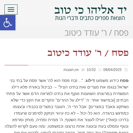
תפריט
פתח סרגל
פסח / ר' עודד כיטוב
פסח / ר' עודד כיטוב
08/04/2025
10:02
אין תגובות
פסח
כידוע משמעו
דילוג
. "…זבח פסח הוא לה' אשר פסח על בתי בני
ישראל בנגפו את מצרים ואת בתינו הציל" – כביכול באורח פלא דילג
המשחית במרוצתו השועטת ועקף את בתינו למראה הדם אשר על פתחי
הבתים [ובמישור אחר: ה' "דילג על ההרים" והקדים את הקץ כדי שלא
נשתקע ונאבד במצרים]. אבל הרי ה', העובר במצרים בכבודו ובעצמו
כמודגש בהגדה, הוא כל-יכול – לא כח עיוור הנזקק לסימנים שיעמדו
בדרכו ו(אולי) יועילו לעצור את השטף; ה' ממית ומחיה, מוחץ ומרפא
ונוגף וממלט בעת ובעונה אחת כרצונו וכמשפטו, ומה טעם לקרוא להצלה
הזאת פסיחה?! עוד יותר מוזר, ונראה נסיבתי לגמרי, לקרוא את שם