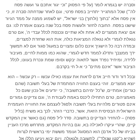
וסברה יש בגמרא לומר (על פי הפסוק "וכי יגור אתכם גר ועשה פסח
לה'") שכל המתגייר יתחייב בפסח פרטי, וגם לאחר שנדחתה סברה זו, כי
אין פסח אלא "בתוך (ולתוך) בני ישראל", יש לשמוע ממנה על ממד הגיור
שישנו בפסח. החובה לחזור ולעשות פסח בכל שנה בעצם אומרת לנו: גם
אם יצאת ממצרים לא אחת ולא שתיים ונכנסת לכלל עבדי ה', אם טרם
נגאלת לגמרי ולא נגאלה המציאות כולה, אות הוא שחזרת למצרים,
ובמדה רבה כל הישגיך אינם כלום ומצויים במעגל סגור אם לא תמשוך
ידך ממצבך ותדלג לממד חדש לגמרי, שהוא כמו ממות לחיים, מעיבור
ללידה, ומיחיד נפרד אשר לתאוה יבקש וסופו שמת ונכרת בעוונו, לכלל
הציבור אשר "אינם מתים" כי א-ל חי בקרבם.
ובכל דור ודור חייב אדם לראות את עצמו כאילו עכשו – רק עכשו! – הוא
יוצא ממצרים. זוהי בעצם החוויה המתמדת של בעלי תשובה (שהם
כגרים) אמתיים, ש"כל ימיהם בתשובה", כי יודעים אל-נכון שעם כל
מאמציהם, טרם התחילו ליכנס באמת לעבודת ה', וגם צדיקים גמורים
אינם פטורים מלהיות בעלי תשובה ולסגל לעצמם את החווייה העממית
הישראלית הבסיסית הזאת, אשר, כדברי הזהר, לכך בא משיח (בליל
פסח) – להחזיר הצדיקים בתשובה. סדר ליל פסח (גם כאשר אין המקדש
קיים, שהרי עיקרו לאכילה בא, וגם בהיות המקדש, מתרחש מרכז העניין
בביתו של כל אדם) הוא המסוגל ועומד מששת ימי בראשית לגֵרוּת
(שהיא כ"קטן שנולד"), לתשובה ולגאולה, ויום יבוא ויגיעו הללו אל