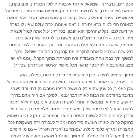
הכפורים, כדברי ר' ישמעאל אודות ארבעת חילוקי הכפרה), ואם בקרבן
חטאת (על השוגג), ואולם שתי כריתות הן מטיפוס אחר לגמרי, ובאות על
אי-עשיית
הפסח והמילה, שעל-כן אין בהן עונש ממשי מכפר ולא חטאת.
לכאורה הרי לנו חומרא יתירה, נוראה ואיומה: כרת-עולם שאין לו כפרה.
אך דעת לנבון נקל שההיפך הוא הנכון: בכל רגע יכול אתה למול ולצאת
מידי הכרת. – ולדעת הרמב"ם נכון משום כך להגדיר שאין כאן כרת
יומיומי, אלא כשמת בלא מילה הריהו כרות – וכך נאמר גם לגבי הפסח:
בכל שנה ושנה יכול אתה להקריב את קרבן ה' בתוך בני ישראל, ובכך
למשוך ידך בבת אחת מעבודה זרה הכורתת מתוך הקהל. (וממילא יש
מצב ומוטיבציה להתכפר כראוי מכל מעשי האיסור הכורתים שבידך).
מתוך הדמיון למילה יתכן לחדש ולומר כי גם הפסח, כמילה, הוא
חד-פעמי, הווי אומר: הוא פסח שעבר, הוא פסח נוכחי והוא פסח שיבוא/
שכן כאמור, כל ענין שהוא בקום ועשה הריהו מטבעו נקודתי וחד פעמי.
מדובר בהזדמנויות רבות לאותו דבר עצמו. לפיכך אם היה אדם בדרך
רחוקה, פיזית או מנטאלית, וחדל לעשות הפסח, אינו בכרת אלא 'יחכה
לפעם הבאה' (או לפסח שני) ויצא מידי כריתתו, אלא אם כן טהור הוא
ובדרך לא היה וחדל לעשות הפסח במופגן וכמתריס, ניתן לומר בו שהוא
בחזקת כרות, כאותו העושה ביד רמה וממיר לעבודה זרה (ששקולה ככל
המצוות) ומגדף כלפי מעלה, שנאמר בו "הכרת תכרת" – גם מן העולם
הבא [ומקביל לו גם במילה, 'המושך בערלתו' שהוא בחזקת ערל בעצם