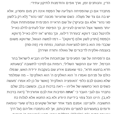
הדין, והנותנים זמן, ארך אפים והזדמנות לתיקון עתידי.
מתברר אם כן שהפסיחה הצליעה של הפִסֵח אינה רק מום וחסרון, אלא
יש בה גם צד של מעֲלה. כשם שהעיוור מכונה "סגי נהור" (לא רק ב'לשון
סגי נהור' אלא גם ובעיקר) על שם הראייה הפנימית שמפותחת אצלו
יותר מאשר אצל הרואים לעיניים, כך הפיסח יוכל לעתים לדלג כאייל
ולהינצל כצבי דווקא 'בעזרת' דילוגו, וכך נפרש "אז ידלג כאייל (דווקא
ה)פסח [ותרון לשון אלם (דווקא)" – רמז למשה הגואל, שדווקא משום
שכבד-פה הוא ביחס למציאות הנתונה, נפתח פיו (פה-סח)
בעצמה-אלקית לדיבורים של גאולה ותורה ושירה].
גם ה'פסיחה על שני הסעיפים' שבתוכחת אליהו הנביא לישראל בהר
הכרמל, יחד עם ההקשר השלילי, רומזת גם לסיכוי לתשובה "בשעתא
חדא ברגעא חדא", כפי שאמנם אירע שם בעקבות ירידת האש, שנפלו
כולם על פניהם ואמרו ה' הוא האלקים ה' הוא האלקים! – מה שמלמד
שלא נאטם לבם כלפי 'האופציה האלקית' (ואשר על כן לא אמרו 'מעשה
כשפים הוא' כחששו של אליהו – ראה ברכות ט,ב), וכששבו בלב שלם
נתברר גם לגבי העבר כי "
אתה
הסיבות את לבם אחורנית" (ראה ברכות
לא,ב), היינו הכל צפוי בידיעת היודע ולא בא החטא אלא לגלות כח
התשובה. ולענייננו: אמנם מצד אחד ישראל שקועים במ"ט שערי טומאה
ודומים במעשיהם למצרִים ותרבותם, אך לא נתמכרו אליהם (על דרך