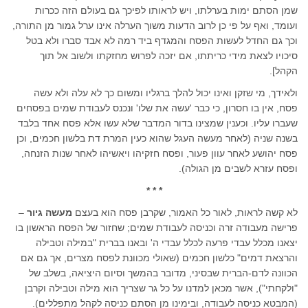
שמן הסתם ימות בערלתו, ויש לראותו לפיכך גם בעולם הזה ככרות
ועומד, ואף על פי כן לרוב הדעות משוך הערלה אינו ערל גמור מן התורה,
וכך גם החדל לעשות הפסח והמגדף ביד רמה לא אבד סברו ולא בטל
סיכויו לצאת מידי כריתתו, אם יזכה לפרוש מחזקתו ולשוב אל תוך
הקהל].
ולאידך, מי שזקן ואינו יכול להלך ברגליו ומשום כך לא עלה ולא עשה
פסח, אין בו חסרון, כי כבר 'עשה את שלו' ונכנס לעבודת שמים בפסחים
שעברו עליו. וכענין שמצינו בדור המדבר שלא עשו אלא פסח אחד בלבד
בשנה שניה (לאחר מעשה העגל שהוא כעין המרת דת בלשון חכמים, וכן
פסח יהושע לאחר עוון פעור, ופסח חזקיהו ויאשיהו לאחר שנות הזנחה,
ופסח עזרא לשבים מן הגולה).
* * *
לא קשה לראות, לאור כל האמור, שקרבן פסח הוא בעצם
מעשה גיור
–
פרישה מעבודה זרה וכניסה לעבודת שמים; שחזור של הפסח הראשון בו
יצאנו מכלל עבדי פרעה לכלל עבדי ה' ובאנו בברית "במילה וטבילה
והרצאת דמים" כלשון חכמים (שאולי מכוונת לפסח מצרים, אך גם אם
הכוונה לדם-הברית שבסיני, מדובר בהמשך וסיום היציאה, בשלב של
"ולקחתי"), אשר מכאן למדנו על כל גר שצריך הוא מילה וטבילה וקרבן
(המבטא כניסה לעבודה, ובימינו מן הסתם כניסה לקהל מתפללים).