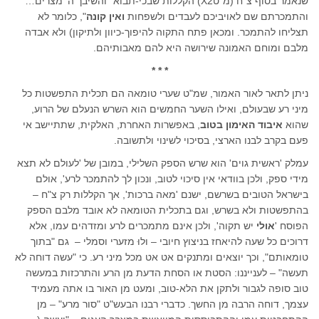
שנאמר בסוף צ"ח (מ"טX2) הקללות שבכי-תבוא "והשיבך ה' מצרים…
והתמכרתם שם לאויביכם לעבדים ולשפחות
ואין קונה
", כלומר לא
תצליחו להתמכר. ומכאן פתח התקוה להיפוך-כיוון ולתיקון) ולא אבדה
מלבם ומוחם האמונה שירושה היא להם מאבותיהם.
* * *
ניתן לתאר לאור האמור, שמ"ט שערי טומאה הם תכלית התפשטות כל
מיני רע שבעולם, ואילו השער החמשים הוא השרש הנעלם של הרוע,
שהוא
איבוד האימון בטוב
, באפשרות האחרת, האלקית, שתתיישב אי
פעם בקרב לבנו הארצי, בסיכוי לשינוי ולתשובה.
עמלק 'ראשית גוים' הוא שרש הספק השלילי, במובן של 'לעולם לא תצא
מידי ספק, ולכן בוודאי אין סיכוי לטוב, ונכון לך להתמכר לרע', אולם
בישראל הטובים בשרשם, ישנם 'מאה ברכות', אך הקללות רק צ"ח –
בהתפשטות ולא בשרש, וגם בתכלית הטומאה לא אובד מלבם הספק
הפוסח '
אולי
יש תקוה', ולכן אינם מתמכרים לרע ומזדהים עמו, אלא
דרוכים כל שעה להיאחז בניצוץ חיובי – ולוּ מזערי וסמלי – גם "בתוך
טומאותם", וכך יוצאים ומתנקים אט אט מכל מיני רע. כי "עשה דוחה לא
תעשה" – לענייננו: הסטת או הסחת הדעת מן הרע והתרכזות במעשה
טוב סופה לגבור ולתקן את הלא-טוב, ומעט מן האור בו אתה מעמיד
עצמך, דוחה הרבה מן החשך. כדברי רבנו הבעש"ט "סור מרע" – מן