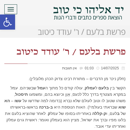
תפריט
פתח סרגל
פרשת בלעם / ר' עודד כיטוב
פרשת בלעם / ר' עודד כיטוב
14/07/2025
01:03
אין תגובות
(חלק ניכר מן הדברים – מתורת רבינו צדוק הכהן מלובלין).
הקשר בין
בלעם
ל
עמלק
, עולה קודם כל מתוך ה
עמל
שבשניהם. עמל
במקרא מצטרף בדרך כלל לכעס, אָוֶן וכיוצא בהם, ומשמעו
תיסכול
,
משהו שטוב לו וטוב לעולם שלא נברא (בדומה למה שדרשו על
עשו
–
הא
שוא
שבראתי בעולמי!). האות הנוספת היא
ב-ברכה
בראשו-בראשיתו
של
ב
לעם, ו
ק-קללה
באחריתו-בסופו של עמל
ק
. לאחר שהוציא בלעם את
בלעו מפיו וברך את ישראל, מציץ הוא בעמלק ואומר: ראשית גוים עמלק
ואחריתו עדי אובד.