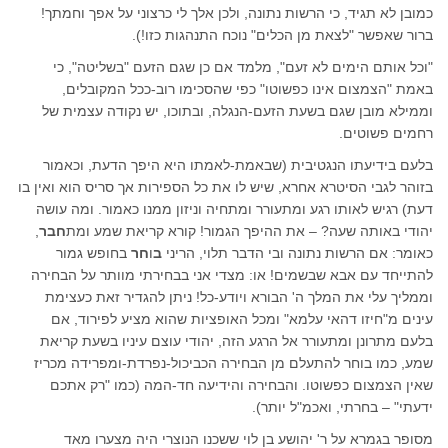
כמובן לא תגיד, כי הרשות נתונה, ולכן אלך לי כרצוני על אפך וחמתך!
ברור שאפשר "לצאת מן הכלים" נוכח התנהגות כזו!).
"וכל אותם הימים לא זעם", מלמד אם כן שגם הזעם "בשליטה", כי
באמת "הצמצום אינו כפשוטו" כפי שהסכימו רוב-ככל המקובלים,
וממילא מובן שגם בשעת הזעם-הנגלה, ובתוכו, יש נקודה עצמית של
רחמים פשוטים.
בלעם בידיעתו הנגטיבית (שבאמת-לאמתו היא היפך הדעת, וכאמור
בזוהר לגבי הסיטרא אחרא, שיש לו את כל הספירות אך סריס הוא ואין בו
דעת) רגיש לאותו רגע ומתעורר ומתחיה וניזון ממנו כאמור. ומה עושה
יהודי באותה שעה? – את ההיפך הגמור! קורא קריאת שמע ומת
חבר
,
כאומר: אם הרשות נתונה ובי הדבר תלוי, הריני
ב
ו
חר
בחופש גמור
להתייחד עם אבא שבשמים! או: מצדי אני בבחירתי מוותר על הבחירה
וממליך עלי את המלך ה' הבורא ויודע-כל! ניתן להגדיר זאת כעצימת
עינים מ"חיזו דהאי עלמא" ומכל האופציות שהוא מציע לפירוד, אם
בלעם מתרונן ומתעורר אל הרגע הזה, יהודי עוצם עיניו בשעת קריאת
שמע, כמו בוחר להתעלם מן הבחירה הכביכול-נפרדת-ומפרידה מכריז
שאין הצמצום כפשוטו. והבחירה והידיעה חד-המה (כמו "רק אתכם
ידעתי" – בחרתי, ואכמ"ל יותר).
מסופר בגמרא על ר' יהושע בן לוי ששכנו הנוצרי היה מצערו מאד