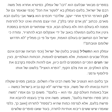
בספרים מבואר שבלעם הוא "רבו" של עמלק, כסיטרא אחרא מול משה
רבם של ישראל, בלעם כעמלק בא "לעקור את הכל" (וכפי שנאמר גם על
לבן
הארמי הרודף אחרי יעקב, שלדברי חכמים הוא
בעור
אבי בלעם הבא
מארם, ככתוב "מן ארם ינחני בלק"), זוהי עצם מהותו ואינו יכול להרפות
ממנה לא בעולם הזה ולא בעולם הבא, וכפי שמתארים חכמים במסכת
גיטין את בלעם המועלה באוב על ידי אונקלוס הבא להתגייר, ומודה כי
ישראל הם הנחשבים בעולם האמת, ואף על פי כן ממליץ "לא תדרוש
שלומם וטובתם"!
עמלק הוא ה
תשליל
(נגטיב בלעז) של ישראל (וכפי הנראה שניהם אינם
מכלל שבעים האומות, אלא משמשים לאומות, הכוחות הגולמיים, כעין
שני
חצים
הפכיים המסמנים להם כיוון, אם לזהות ולטפח בקרבם את
צלם האלקים, או את צלם הקוף, "הפרא האציל" בלשונו של אותו
פילוסוף גרמני.
וכך בלעם הוא הנגטיב של משה רבינו עליו השלום, ובמובן מסוים שקולה
דרגת נבואתו לזו של משה, וכפי שדרשו "לא קם נביא בישראל כמשה –
אבל באומות העולם קם, ומי הוא – בלעם!". משום כך גם אמרו "משה
כתב ספרו ופרשת בלעם", משמע: משה אינו צריך בעצמו להינבא את
פרשת בלעם, אלא לצרפה כמות שהיא כ"נספח" לתורתו [ואגב כך, כלפי
שאמרו שיש ששים ריבוא אותיות לתורה, בעוד שאנו סופרים שלשים