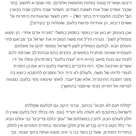
ריבוא ושארית קטנה (פחות מחמשת אלפים), מה שמביא לחשוב (כפי
שכבר אמרו) שכל אות חשובה כשתים, השחור שבה והלבן שבה (וכענין
ה
ב'
הלבנה המצטיירת בתוך ה
פ'
) – יתכן לשער שהאותיות היתרות על
ששים ריבוא, הן אותיות פרשת בלעם, שעולות כך בקירוב!].
אכן בעומק יש כאן עניין נוסף: בפסוק במשלי "מוכיח אדם אחרי, חן ימצא
ממחליק לשון", הנגידו חז"ל את משה המוכיח את ישראל וכך מביאם לחיי
העולם הבא, לבלעם המחליק לשון לישראל ומספר להם על מעלתם
העצמית שאינה מותנית במעשים, והכניס בהם גבהות-לב שגרמה להם
לזנות עם בנות מואב (והיא היא "עצת בלעם" בפנימיות) ונפלו על ידו
עשרים וארבעה אלף. רוח-הדברים בפרשת בלעם היא אם-כן הפכית
לגמרי לרוחו של משה, ולעולם לא היה יכול ומסכים להתנבא כיוצא בה
מפני הסכנה החינוכית, אלא שבדיעבד, לאחר שיצאה מפי בלעם, נצטווה
לצרפה אל תורתו (וכפי שיוסבר בהמשך).
"קללת חנם לא תבוא" ככתוב, וברור היטב גם לבלעם שקללתו
לישראל-במיטבם לא תעלה ולא תוריד (וגם: מה בכלל יכול בלעם שאין לו
חלק לעולם הבא, להבין במעלתם של "עמך כולם צדיקים" בני עולם הבא,
הרי כלל נקוט בידינו (בריש פרק חלק) שהכופר בתחית המתים אין לחלק
בתחיית המתים, שעל כן כופר בה כי אינו מוצא אותה בתוך עצמו, וכך