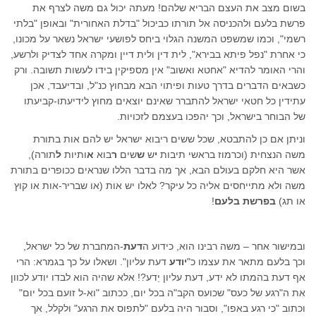
בשום מצב את העצם הבריא שלהם! מעתה יכול גם משה לצרף את
פרשת בלעם ולהכניסה אל תורתו כביכול "בדלת האחורית" ובאופן "בלתי
רשמי", וכמו שמשפט המשנה הגלוי ביחס לפושעי ישראל נשאר על מכונו,
כי אחרת "נפל פיתא בבירא", לית דין ולית דיין ומקרה אחד לצדיק ולרשע,
והרי האומר להדיא "אחטא ואשוב" אין מספיקין בידו לעשות תשובה. ורק
כשבאים הדברים בדרך טעות ופיתוי הבא מבחוץ כנ"ל, ובדיעבד, אכן
עתידין כל חטאי ישראל להתברר שאינם יוצאים מחוץ לידיעתו-קביעתו
של הבוחר בישראל, וכך יהפכו בעצמם לזכויות.
וניתן אם כן להתבטא, שכל ששים ריבוא ישראל יש להם אות בתורת
משה הנצחית (וכרמוז בראשי תיבות
י
ש
ש
שים
ר
בוא
א
ותיות
ל
תורה),
אשר היא חלקם בעולם הבא, אך מה בדבר הללו שנראים ככופרים בתורת
משה ולא מתייחסים אליה כל עיקר? לאלו יש אות (או שבריר-אות או קוץ
או תג)
בפרשת בלעם
!
ובמישור אחר – משה רבינו הוא, כידוע ה
דעת
-המחברת של כל ישראל,
וכך בלעם מתאר את עצמו כ"
יודע
דעת עליון". ושאלו על כך בגמרא: הרי
אף דעת בהמתו לא ידע, דעת עליון יֵדע?! אלא שהיה הוא לבדו יודע לכוון
את ה"רגע של כעס" שכועס הקב"ה בכל יום, ככתוב "וא-ל זועם בכל יום"
וכתוב "כי רגע באפו", וסבור היה בלעם "לתפוס את הרגע" ולקלל, אך