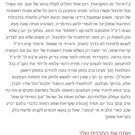
ב"ראיות" מן המקראות, ויום אחד החליט לקללו ברגע של זעם. מה עשה?
נטל תרנגול וקשרו בכרעי מטתו והתבונן בו היטב כל שלש שעות ראשונות
של הבקר, משום שמקובל בידינו שרושם הכעס העליון מתגלה בכרבולת
התרנגול שמלבינה אז לגמרי לרגע-כמימריה, כשהגיע אותה שעה מצא
עצמו ריב"ל מתנמנם לרגע-קט ו"פספס" את הרגע, ומתוך-כך הבין שלא
נכון לעשות כן, הן מפני הרחמנות על התרנגול, הן משום שלא טוב לצדיק
לענוש (לפחות לא בדרך כזאת). וראיתי מי ששאל: אימתי קרא ריב"ל
קריאת שמע, הרי זמנה רק בשלש שעות ראשונות של יום! גם אם הקושיה
אינה נוראה, נתעוררתי מכוחה לומר שזהו בדיוק הרגע ש"בא לו" לריב"ל
להתנמם, כלומר לעצום עיניו מחיזו דהאי עלמא ולייחד את הקב"ה בכל
העולמות (וכך מצינו ברב נחמן שהיה נוטה להרדם בפסוק ראשון
ואכמ"ל), ומתוך כך הבין שאין ראוי לאשש ולחזק את תופעת הצמצום
אלא, בהיפך מבלעם, "להתעורר-לישון-הימנה" ולבטל הכל אליו יתברך,
ובכך גופא להעיד שאין הצמצום כפשוטו ולבטל בשרשם ומעיקרם את כח
בלעם ועמלק וקללותיהם, ושלום ואמת על ישראל "עם המיחדים שמו"
ערב ובקר בכל יום תמיד [וכנודע שקריאת שמע רמוזה בדברי בלעם "כרע
שכב כארי וכלביא מי יקימנו", שעל כן בקשו חכמים לקבוע פרשת בלק
בקריאת שמע].
שתף את החברים שלך