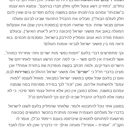
נתלים, "נתחייב רשע ונוטל חלקו וחלק חברו בגיהנם", ונמצא הוא עצמו
ב"שכנותו" עמהם ובהימנותו עמם במשנה (כלום חסרים גוים שאין להם
חלק לעולם הבא?!), מבליט את ההבדל התהומי שבינו לבינם ומעלה
אותם מבאר שחת. וכפי שתארו חכמים (במסכת גיטין שם) את אונקלוס
המעלה באוב את פושעי ישראל (הכוונה כידוע ל"אותו האיש"), ובעולם
האמת מודה הוא ועוזב וממליץ להידבק בישראל, ומסכמים חכמים: בוא
וראה מה בין פושעי ישראל לנביאי אומות העולם!
וכך מתפרשים דברי בלעם "תמות נפשי מות ישרים ותהי אחריתי כמוהו",
אשר לכאורה אין להם פשר – וכי למה יזכה הרשע הגמור לאחריתם של
הישרים-הצדיקים, ולמה תכתב בקשה מופרכת שזו בתורת אמת?! אכן
מצינו בדברי חז"ל כי "
ישרים
" אלו פושעי ישראל ההולכים ב
שרירות
לבם,
ואם כן בלעם שכל עסקו בפושעי ישראל כמבואר, מאחל לעצמו "למות
עמם" ולהשתוות אליהם, ואכן "זכה" לכך במידה מסוימת במה שנמנה
עמהם במשנה, ואולם כמובן אין כאן אלא איחול עצמי חסר סיכוי, כי לא
נמנה אלא להבליט ההבדל שבינו לבינם וכך להעלותם כנ"ל.
בסגנון אחר נוכל להתבטא ולומר: שלאחר שהחליק בלעם לשונו לישראל
בדברו על מעלתם העצמית שאינה מותנית בהכשר המעשים (ובכוונה
מרושעת לפתותם לחטאים שיכרסמו בעצם וייפסד כנ"ל), אומר לו
הקב"ה: "אמרת – אמרת"! מעתה ואילך יהי כדבריך ואכן לא יוכלו לאבד