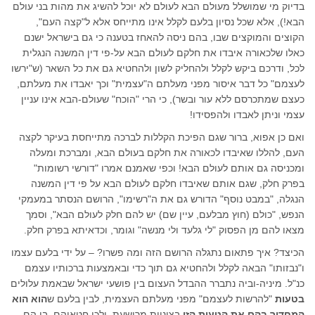
בדיוק מי שמושלל מעולם הבא לעולם לא יוכל להשיג את מהות בני עולם
הבא!), אלא שכל נסיון בלעם לקלל אינו מתייחס אלא ל"קצה העם",
הקוצים והמוקצים שבו, בהם ניסה להאחז בטענה כי גם בישראל ישנם
כאלו שלכאורה איבדו את חלקם לעולם הבא על-פי דין המשנה הנגלית
לכל, ודרכם ביקש לקלל ולהחליק לשון ולהחטיא גם את כל השאר (ש"ירשו
לעצמם" כל דבר איסור מפני מעלתם ה"עצמית" וכך יאבדו את מעלתם,
כעצם שמתכרסם ללא עור ובשר), כי הרי "הוכח" שעולם-הבא אינו עניין
עצמי וניתן לאבדו ולהפסידו!
ואם כן אפוא, ברור שגם הפיכת הקללות לברכה מתייחסת בעיקר לקצה
העם, להללו שאיבדו לכאורה את חלקם בעולם הבא, ומברכת ומעלה
ומכניסה גם אותם לעולם הבא! וכפי שאמנם אמרו "דורשי רשומות"
בפרק חלק, שגם אותם שאיבדו חלקם לעולם הבא על פי דין המשנה
הנגלה, "במבט נוסף" הדורש גם את ה"רשימו", הרושם הנסתר במעמקי
הנפש, "כולם (חוץ מבלעם, עיין שם) יש להם חלק לעולם הבא", וסמך
מצאו להם מן הפסוק "לי גלעד ולי מנשה" וגומר, וכדאיתא בפרק חלק.
הכיצד? איך פתאום נתגלה הרושם הזה ומה פשרו? – על ידי בלעם עצמו
ו"נבזותו" הבאה לקלל ולהחטיא גם תוך כדי ובאמצעות ברכותיו עצמם
כנ"ל. מיניה-וביה נתברר ההבדל העצום בין פושעי ישראל שבאמת עלולים
בטעות
"להרשות לעצמם" מפני מעלתם העצמית, לבין בלעם ש
הוא הוא
המחדיר בהם את הטעות הזו
בציניות מרושעת, ולכן חטאיהם, בו הם