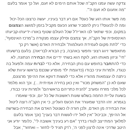
צדקה עשה עמנו הקב"ה שכל אותם הימים לא זעם, ועל כך אומר בלעם
"מה אזעום לא זעם ה'".
מה פשר אותו רגע של כעס? אם רע דבר בעיניו, יעשה כרצונו הכל-יכול
ומה לו לכעוס?! ניתן להסביר שרגע הכעס מקביל בזמן למושג ה
צמצום
במקום, וכפי שתאר לנו האריז"ל שכל העולם שטוף באורו-ידיעתו-קביעתו
האינסופית של הקב"ה, אך צמצם וסילק עצמו מנקודה ב"מרכז האינסוף",
כדי "לתת מקום לעמידת העולמות" ולבחירת האדם (אשר רק כך
מתאפשר זיווג רצוני וחפשי באהבה, בין הבורא לבריאה). בלעם ברשעתו
"חי" וניזון מאותו רגע, לוקח הוא בשתי ידיים את ה
בח
י
ר
ה הנתונה, לא
כדי להת
חבר
בחופש עם נותן הבחירה, אלא כדי ל
בר
ו
ח
עמה ולפעול בה
כנגדו, ולמרות עיני כבודו (כדוגמת ילד מופרע שנכנס בראשו עיוות שלא
ניתנה לו עצמאות מהוריו אלא כדי לעשות דווקא את ההיפך מרצונם,
שאם לא כן "המשחק מכור" ואין כאן בחירה אמיתית…), וכך הוא מלמד
לכל מלכי מזרח ומערב "להניח כתריהם בראשיהם" ולמרות עיני כבודו,
בשעת עליית החמה בשלש שעות ראשונות של כל יום, וכפי שאמרו
בגמרא. זהו הדבר שמעורר את הכעס העליון, כי אין הקב"ה רוצה ליטול
את הבחירה מן האדם, ולכן חורה לו כשנוטל האדם את הבחירה-בשרשה
אל ההיפך, וכביכול "אין לאל ידו לעשות דבר בענין" (וכך אומר בלעם
למלאך המתייצב לנגדו בדרך "אם רע בעיניך אשובה לי", כלומר יודע אני
היטב שדרכי אינה לרצון לפני ה', ו"רק תגיד לי לחזור – ואחזור", אבל