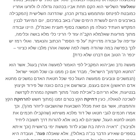
ש
אלעזר
השלישי הוא הקם תחת אביו בכהונה גדולה לו ולזרעו אחריו
כמובטח לפינחס ומתממש בצדוק הכהן, שהדרגה השלישית (המקבילה
בארבעים היום לעשרת הימים שט"ו באב במרכזם, יום המיועד לבנין
המקדש העתיד כעולה מן המשנה בסוף תענית ואכמ"ל), היינו עבודה
מתוך מודעות שאלמלא הקב"ה עזר לי הריני כלי מלא בושה וכלימה,
עדיפה על עבודה מדוייקת "על פי הספר" הכתוב והנאמר. ואולי רמז יש
לכך בפרשה במה שהודה משה למה שעשה אהרן מלבו שלא כציווי –
יכפר ה' הטוב אם דברנו שלא כדת].
מעשה נדב ואביהוא המקביל לפי האמור למעשה אהרן בעגל, אשר הוא
"החטא הקדמון" הישראלי, מברר אם כן ממנו ובו שכל חטאי ישראל
(הנמשכים ונובעים ממעשה העגל כפי שכל חטאת האדם נמשכים מחטא
אדם הראשון) אינם בעצם, ובשרשם אין בהם כוונה של פירוד וקיצוץ
בנטיעות, אלא הריהם כ"אכילת פגה" מתוך תשוקה נמהרת לקדושה
לשכינה לגאולה, כעין
דחיקת
הקץ בטרם זמנו (מתוך חשש ל
הרחקת
הקץ
והחמצתו, אשר גם זאת מכלל השבועות שהושבענו ליזהר מהן!), וכך
אמרו חכמים לגבי חטאו של דוד מלכא משיחא (שהקבילו חכמים את
חטאו לחטא העגל, ששניהם לא באו אלא להורות דרך תשובה ליחיד
ולציבור): "ראויה היתה בת שבע לדוד מששת ימי בראשית (וכך איתא
בספרים שאירע הדבר בכ"ה באלול!), אלא שאכלה
פגה
", ועובדה היא