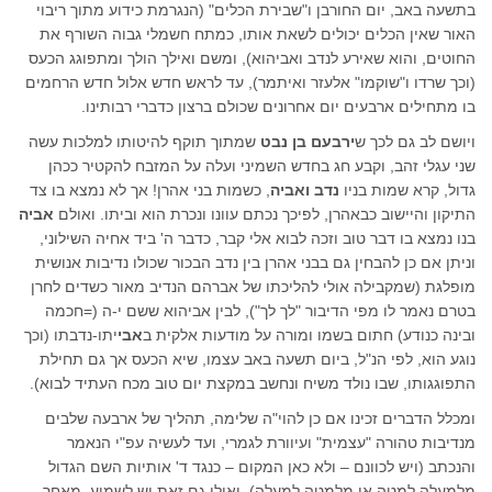
בתשעה באב, יום החורבן ו"שבירת הכלים" (הנגרמת כידוע מתוך ריבוי
האור שאין הכלים יכולים לשאת אותו, כמתח חשמלי גבוה השורף את
החוטים, והוא שאירע לנדב ואביהוא), ומשם ואילך הולך ומתפוגג הכעס
(וכך שרדו ו"שוקמו" אלעזר ואיתמר), עד לראש חדש אלול חדש הרחמים
בו מתחילים ארבעים יום אחרונים שכולם ברצון כדברי רבותינו.
ויושם לב גם לכך ש
ירבעם בן נבט
שמתוך תוקף להיטותו למלכות עשה
שני עגלי זהב, וקבע חג בחדש השמיני ועלה על המזבח להקטיר ככהן
גדול, קרא שמות בניו
נדב ואביה
, כשמות בני אהרן! אך לא נמצא בו צד
התיקון והיישוב כבאהרן, לפיכך נכתם עוונו ונכרת הוא וביתו. ואולם
אביה
בנו נמצא בו דבר טוב וזכה לבוא אלי קבר, כדבר ה' ביד אחיה השילוני,
וניתן אם כן להבחין גם בבני אהרן בין נדב הבכור שכולו נדיבות אנושית
מופלגת (שמקבילה אולי להליכתו של אברהם הנדיב מאור כשדים לחרן
בטרם נאמר לו מפי הדיבור "לך לך"), לבין אביהוא ששם י-ה (=חכמה
ובינה כנודע) חתום בשמו ומורה על מודעות אלקית ב
אבי
יתו-נדבתו (וכך
נוגע הוא, לפי הנ"ל, ביום תשעה באב עצמו, שיא הכעס אך גם תחילת
התפוגגותו, שבו נולד משיח ונחשב במקצת יום טוב מכח העתיד לבוא).
ומכלל הדברים זכינו אם כן להוי"ה שלימה, תהליך של ארבעה שלבים
מנדיבות טהורה "עצמית" ועיוורת לגמרי, ועד לעשיה עפ"י הנאמר
והנכתב (ויש לכוונם – ולא כאן המקום – כנגד ד' אותיות השם הגדול
מלמעלה למטה או מלמטה למעלה). ואולי גם זאת יש לשמוע, מאחר