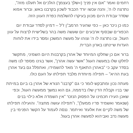
רחמים ואמר "אם אין פניך (=שלך בעצמך) הולכים אל תעלנו מזה",
נתרצה לו ה', והנה עכשו יורד הכבוד לשכון בקרבנו באש, וברור אפוא
שסדר עבודת היום מכוון בעיקרו להשלמת כפרת העוון הזה.
כמו כן ניכר כאן – כפי שהעיר הרמב"ן ז"ל – דמיון לסדר עבודת יום
הכפורים שבסוף ארבעים יום שעשה משה בהר בשלישית לרַצות על עוון
העגל, ובו נתרצה לו ה' וצוהו על מעשה המשכן ומסר בידו את לוחות
העדות שיינתנו בארון הברית.
ברור אם כן שחלקו המיוחד של אהרן בקרבנות היום השמיני, מתקשר
לחלקו שלו במעשה העגל "אשר עשה אהרן", אשר בגינו מספר לנו משה
בסדר עקב כי "באהרן התאנף ה' מאד להשמידו, ואתפלל גם בעד אהרן
בעת ההיא" – תפילה מיוחדת מלבד תפילתו על העם כולו.
מעתה נכון ומתבקש לומר כי גם "קרבנו" הנורא של אהרן בו ביום במיתת
שני בניו וקבלת הדין שלו בדממה, גם הוא נמשך ממעשה העגל, וכפי
שאכן העירו חכמינו על הפסוק הנזכר "אין השמדה אלא כילוי בנים
(שנאמר ואשמיד פריו ממעל)", ו"תפילה עושה מחצה". והועילה תפילתו
של משה לקיים את אלעזר ואיתמר. ננסה לעמוד על הקשר הפנימי בין
מעשה נדב ואביהוא למעשה אהרן בעגל.