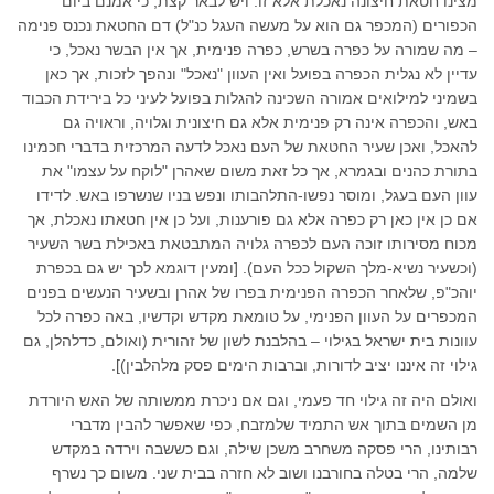
מצינו חטאת חיצונה נאכלת אלא זו. ויש לבאר קצת, כי אמנם ביום
הכפורים (המכפר גם הוא על מעשה העגל כנ"ל) דם החטאת נכנס פנימה
– מה שמורה על כפרה בשרש, כפרה פנימית, אך אין הבשר נאכל, כי
עדיין לא נגלית הכפרה בפועל ואין העוון "נאכל" ונהפך לזכות, אך כאן
בשמיני למילואים אמורה השכינה להגלות בפועל לעיני כל בירידת הכבוד
באש, והכפרה אינה רק פנימית אלא גם חיצונית וגלויה, וראויה גם
להאכל, ואכן שעיר החטאת של העם נאכל לדעה המרכזית בדברי חכמינו
בתורת כהנים ובגמרא, אך כל זאת משום שאהרן "לוקח על עצמו" את
עוון העם בעגל, ומוסר נפשו-התלהבותו ונפש בניו שנשרפו באש. לדידו
אם כן אין כאן רק כפרה אלא גם פורענות, ועל כן אין חטאתו נאכלת, אך
מכוח מסירותו זוכה העם לכפרה גלויה המתבטאת באכילת בשר השעיר
(וכשעיר נשיא-מלך השקול ככל העם). [ומעין דוגמא לכך יש גם בכפרת
יוהכ"פ, שלאחר הכפרה הפנימית בפרו של אהרן ובשעיר הנעשים בפנים
המכפרים על העוון הפנימי, על טומאת מקדש וקדשיו, באה כפרה לכל
עוונות בית ישראל בגילוי – בהלבנת לשון של זהורית (ואולם, כדלהלן, גם
גילוי זה איננו יציב לדורות, וברבות הימים פסק מלהלבין)].
ואולם היה זה גילוי חד פעמי, וגם אם ניכרת ממשותה של האש היורדת
מן השמים בתוך אש התמיד שלמזבח, כפי שאפשר להבין מדברי
רבותינו, הרי פסקה משחרב משכן שילה, וגם כששבה וירדה במקדש
שלמה, הרי בטלה בחורבנו ושוב לא חזרה בבית שני. משום כך נשרף