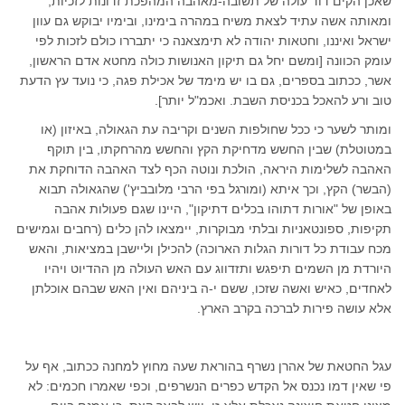
שאכן הקים דוד עולה של תשובה-מאהבה המהפכת זדונות לזכיות,
ומאותה אשה עתיד לצאת משיח במהרה בימינו, ובימיו יבוקש גם עוון
ישראל ואיננו, וחטאות יהודה לא תימצאנה כי יתבררו כולם לזכות לפי
עומק הכוונה [ומשם יחל גם תיקון האנושות כולה מחטא אדם הראשון,
אשר, ככתוב בספרים, גם בו יש מימד של אכילת פגה, כי נועד עץ הדעת
טוב ורע להאכל בכניסת השבת. ואכמ"ל יותר].
ומותר לשער כי ככל שחולפות השנים וקריבה עת הגאולה, באיזון (או
במטוטלת) שבין החשש מדחיקת הקץ והחשש מהרחקתו, בין תוקף
האהבה לשלימות היראה, הולכת ונוטה הכף לצד האהבה הדוחקת את
(הבשר) הקץ, וכך איתא (ומורגל בפי הרבי מלובביץ') שהגאולה תבוא
באופן של "אורות דתוהו בכלים דתיקון", היינו שגם פעולות אהבה
תקיפות, ספונטאניות ובלתי מבוקרות, יימצאו להן כלים (רחבים וגמישים
מכח עבודת כל דורות הגלות הארוכה) להכילן וליישבן במציאות, והאש
היורדת מן השמים תיפגש ותזדווג עם האש העולה מן ההדיוט ויהיו
לאחדים, כאיש ואשה שזכו, ששם י-ה ביניהם ואין האש שבהם אוכלתן
אלא עושה פירות לברכה בקרב הארץ.
עגל החטאת של אהרן נשרף בהוראת שעה מחוץ למחנה ככתוב, אף על
פי שאין דמו נכנס אל הקדש כפרים הנשרפים, וכפי שאמרו חכמים: לא