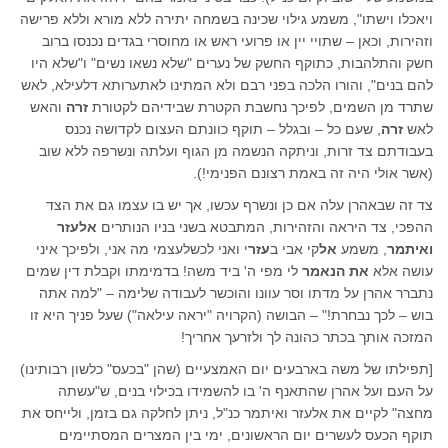
ויאכלו וישתו", משמע גילוי שכינה בשמחה יתירה ללא מורא וללא פרישה
וזהירות, וכאן – שתויי יין או פרועי ראש או מחוסרי בגדים נכנסו ברוב
חשק והתלהבות, כתוקף החשק של נערים "שלא נשאו נשים" ו"שלא היו
להם בנים", והורו הלכה בפני רבם ולא המתינו לאתערותא דלעילא, לאש
שתרד מן השמים, לפיכך נחשבת הקטרת שבידיהם לקטורת
זרה
והאש
לאש
זרה
, שעם כל – ובגלל – תוקף כוונתם העצום לקדושה נכנס
בעבודתם צד זרות, וניתקה הנשמה מן הגוף ועלתה ונשרפה ללא שוב
(אשר אולי היה זה באמת רצונם הפנימי!).
צד זה שבאהרן עלה אם כן ונשרף עכשו, אך יש בו עצמו גם את הצד
ההפכי, צד היראה והזהירות, המתבטא בשני בניו הנותרים
אלעזר
ואיתמר
, משמע
אל
קי אבי ב
עזר
י ואני לכשלעצמי מה אני, ולפיכך איני
עושה אלא
את הנאמר
לי מפי ה' ביד משה! בדמימתו וקבלת דין שמים
נתברר אהרן על מדתו וסר עוונו והוכשר לעבודה שלימה – "למה אתה
בוש – לכך נבחרת!" – הבושה (הקרויה "יראה עילאה") שעל פניך היא זו
המזכה אותך בכתר כהונה לך ולזרעך אחריך!
[תפילתו של משה בארבעים יום האמצעיים (שהן "בכעס" כלשון רבותינו)
על העם ועל אהרן שהתאנף ה' בו להשמידו בכילוי בנים, ש"עשתה
מחצה" לקיים את אלעזר ואיתמר כנ"ל, ניתן לחלקה גם בזמן, ולייחס את
תוקף הכעס לעשרים יום הראשונים, ימי בין המצרים המסתיימים