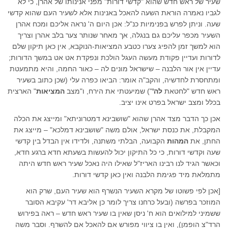
שעיר של ראש חדש שהוא "קדשי דורות" מפני אנינותו של אהרן, כי לא
לגביו נאמרה הוראת השעה להאכל באנינות אלא לשעיר העם שהוא קדשי
שעה. וניתן לפרש בפנימיות כנ"ל: אכן היום ה' נראה אליכם ומכח אהרן
השעיר מכפר עליכם גם בנגלה, אך מאחר שנותר צער בלב אהרן וצריך
הוא למשך זמן להפיג צערו כטבע המציאות-הנוקבא, אין כאן תיקון שלם
לדורות ועדיין פקודת מעשה העגל הולכת ונפקדת אט אט במשך הדורות;
עדיין אין אור הלבנה – שישראל מונים לה – כאור החמה, והיא מתמעטת
ומתחסרת לחדשיה, והקב"ה אומר: הביאו כפרה עלי (שכן כתוב בשעיר
ראש חדש "לחטאת
לה'
") שמיעטתי את הירח, ו"מצב
המציאות
" הארצית
בכלל ומצב ישראל בפרט אינו יציב.
אכן כך הדבר מצד אהרן שהוא "שושבינא דמטרוניתא" ומייצג את הכלה
המקבלת, את כנסת ישראל, אולם משה "שושבינא דמלכא" – מייצג את
החתן, את
המהות
הקבועה, הבלתי משתנה, ולדידו אין הבדל בין קדשי
שעה וקדשי דורות, כי כל התיקון יכול להעשות בשעתא חדא ברגע חדא,
וכאשר הגיד לנו רבינו האריז"ל שאילו היה נאכל שעיר ראש חדש היתה
מתמלאת מיד פגימת הלבנה ואין כאן קדשי דורות.
[אכן לפי פשוטו של מקרא השעיר הנשרף הוא שעיר העם, שרק הוא
המוזכר בפרשה (ובעל כרחנו צריך לומר כן אליבא דר' עקיבא הסובר
ששמיני למילואים הוא ח' ניסן שאין בו שעיר ראש חדש – ראה בפירוש
הרד"צ הופמן), ואין בו ציווי מפורש אם להאכל אם להשרף. וסבר משה