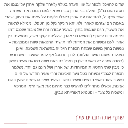
שדינו להאכל ולכפר על עוון העדה בגילוי (לאחר שלקח אהרן על עצמו את
חטא העם כנ"ל), ואולם בני אהרן סברו שראוי לעם הבוכה את השרפה
אשר שרף ה', להזדהות עם אהרן באבלו ולקחת על עצמו את העוון, שהרי
באמת הם שגרמו לאהרן ולא יהא העיקר נקל מן הטפל, וממילא לראות
את השעיר, הגם שנעשה בחוץ, כשעיר עבודה זרה של ציבור שנכנס דמו
פנימה ודינו לישרף (ונמצאו בני אהרן, שעליהם קצף משה, ממצעים בין
אהרן לעם ומשווים את המדות להיות שתי החטאות שוות וממוצעות –
נעשות בחוץ משום שמחת הכפרה הגלויה בהשראת השכינה, ואינן
נאכלות משום הצער הנלווה). לדרך זו נוכל אף לומר ששעיר ראש חדש
(במדה שהיה זה ראש חדש) כן נאכל בהוראת שעה כמו גם שעיר נחשון,
כי מבין שתי החטאות המיוחדות, של אהרן ושל העם גם יחד, נשלמה
הכפרה לגמרי ומעתה בטל צער האנינות והרי שעיר החדש של היום
כשעיר שאר ראשי חדשים ושעיר נחשון כשעיר שאר הנשיאים שאין בהם
אנינות, וכאילו מתחילים להרגיש כבר מהיום את משך הזמן המרפא
ומשכיח כל צער – ופטטיא דאורייתא טבין].
שתף את החברים שלך