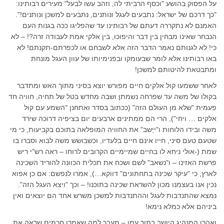
על הפסוק בהושע "וכסף הרביתי לה, וזהב עשו לבעל" מעירים רבותינו:
"כך דרכם של ישראל: נתבעים לעגל ונותנים, נתבעים למשכן ונותנים!".
האמנם לא נתקררה דעתם של רבותינו עד שהפליגו ככה בגנות העם
הנבחר שאינו מבחין בין דבר והיפוכו, בין אלקי אמת לעבודה זרה?! – לא
כי! לא לגנותם נאמר הדבר הזה אלא לשבחם או לכפרתם-תקנתם! לא
באו רבותינו אלא לומר שבעומקו ובפנימיותו של עוון העגל מונחת
ומתבטאת להיטותם למשכן!
לאחר ששמעו קול אלקים חיים מפורש יוצא בסיני מתוך האש ומתדבר
בקולו של משה עד שפרחה נשמתן ושבה מחדש בטל של תחיה, חוויה חד
פעמית "שלא מן העולם הזה" (ככתוב בסדר ואתחנן "השמע עם קול
אלקים … ויחי"), הרי הם ממתינים ארבעים יום בציפיה דרוכה שירד
משה ובידו הלוחות ו"ייַשב" את החוויה המופלאה בתוכם בקביעות, כי מי
שטעם טעם סיני, חייו אינם חיים בלעדיו, וכשבושש משה לבוא וסברו בו
שמת (-אולי ניחא לו בחיים שמיימיים הקרובים לרוחו – ראה רש"י ריש
פרשת האזינו – ו"נשאב" לשם ושכח את תכלית הכוונה להוריד השכינה
לארץ, כי "עיקר שכינה בתחתונים" דווקא…), אמרו לנפשם: אם כן אפוא
נכין אנו בעצמנו מכון להשראת שכינה בתוכנו! – וכך "ויצא העגל הזה".
נמצא שהתנדבות לעגל וההתנדבות למשכן משרש אחד הם יוצאים ואין
ביניהם אלא כמלא נימא!
ואהרן המנהיג היושב בתוך עמו – מעֵבר למה שאמרו חכמים שראה את