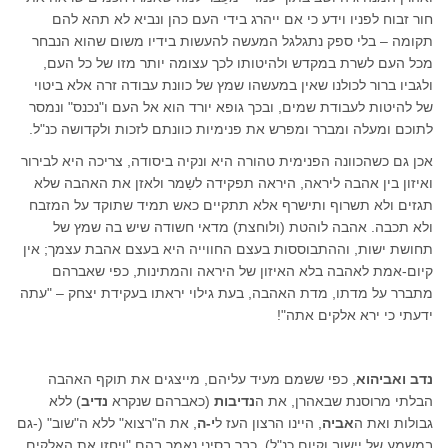
חור זבוח לפניו וידע כי אם ייהרג בידי העם כהן ונביא לא תהא להם
תקומה – בלי ספק נתגלגל המעשה להעשות בידיו משום שהוא הנבחר
מכל העם לשרת במקדש ולהיטותו לכך עצומה יותר מזו של כל העם,
ולגביו ברור לכולנו שאין במעשהו שמץ של כוונת עבודה זרה אלא ביטוי
של להיטות לעבודת שמים, ובכך גופא יורד הוא אל העם ו"נכנס" ונמסר
לתוכם ומעלה ומברר ומפרש את פנימיות כוונתם לזכות ולקדושה כנ"ל.
אכן גם כשהכוונה הפנימית טהורה היא ונקיה ביסודה, צריכה היא לבירור
ואיזון בין אהבה ליראה, היראה תפקידה לשַמר ולאזן את האהבה שלא
תגזים ולא תשרוף ותישרף אלא תתקיים כאש תמיד שתוקד על המזבח
ולא תכבה. אהבה לוהטת (ולוחצת) מדאי חשודה שיש בה שמץ של
תחושת ישות, וההתבוססות בעצם החווייה היא בעצם אהבת עצמך; אין
קיום-אמת לאהבה בלא האיזון של היראה והמתינות, כפי שאברהם
מתברר על מדתו, מדת האהבה, בעת גילוי יראתו בעקידת יצחק – "עתה
ידעתי כי ירא אלקים אתה"!
נדב ואביהוא
, כפי ששמם מעיד עליהם, מייצגים את תוקף האהבה
הבלתי מרוסנת שבאהרן, את ה
נדיבות
(כאברהם שנקרא
נדיב
) ללא
גבולות ואת ה
אביה
, היינו הרצון העז ל
י-ה
, את ה"רצוא" ללא ה"שוב" (-גם
במשמע של יישוב וקיום כנ"ל). כבר בסיני נאמר בהם "ויחזו את האלקים