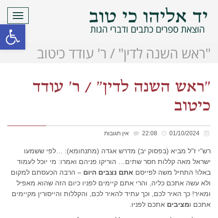
תפריט
פתח סרגל
"ראש השנה לדין" / ר' עודד כיטוב
"ראש השנה לדין" / ר' עודד
כיטוב
01/10/2024
22:08
אין תגובות
רש"י ז"ל מביא (בפסוק יב) מדרש אגדה (מתנחומא): …לפי ששמעו
ישראל מאה קללות חסר שתים… הוריקו פניהם ואמרו: מי יוכל לעמוד
באלו! התחיל משה לפייסם
אתם נצבים היום
– הרבה הכעסתם למקום
ולא עשה אתכם כליה, והרי אתם קיימים לפניו כיום הזה שהוא מאפיל
ומאיר! כך האיר לכם, וכך עתיד להאיר לכם, והקללות והייסורין מקיימים
אתכם ו
מציבים
אתכם לפניו.