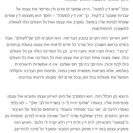
וככל "שיש דין למטה", היינו שמקדים אדם ודן ומייסר את עצמו על
עברות שעובר ב'דקוּת', כך "אין דין למעלה" – חוסך הוא מעצמו דין שמים
שעלול לנחות עליו בפועל, ומקרב את עצמו ואת כל העולם כולו לגאולה,
לתשובה, להתחדשות.
'חוק האיזון' הזה הקיים בטבע הבריאה, הוא המביא לכך ש("לעולם", אבל
בפרט בראש השנה) יכול וצריך כל אדם לראות את עצמו באמת ובתמים
"בינוני", כאילו חציו זכאי וחציו חייב, וכן כל המדינה כולה וכן כל העולם
כולו, עשה מצוה אחת הכריע את עצמו ואת כל המדינה ואת כל העולם
כולו לכף זכות, וההיפך בהיפך חס ושלום. אין זו אפשרות תיאורטית
בעלמא, אלא מציאות ממשית מאין כמוה, מחמת חוק הברכה והקללה
הפועל את פעולתו בכל זמן ובכל אדם לפי מקומו ודרגתו ובחינתו.
היוצא מן הכלל הזה, הוא המסרב אל חוק האיזון עצמו ומוציא את עצמו
מכפיפות אליו, באמרו "שלום יהיה לי כי בשרירות לבי אלך" – לא כּלַפַּי
נאמרו הדברים, 'אני כבר אסתדר בעצמי' (ו'אתפוס טרֶמפּ' על הציבור
הרחב התמים, כדרך שחלקת שדה "רווה" שאינה זכאית למים, סופחת מן
ה"צמאה" הזכאית), לית דין ולית דיין ו'לא יקרה לי כלום'. האיש הזה
מפקיע עצמו במו ידיו מחוק האיזון הטבעי ומאבד כל סיכוי להתייצב,