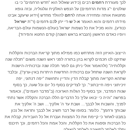
לכך מעוררת
רחמים
רבים (כידוע שאלול הוא "חדש הרחמים" כי בו
שולטים י"ג מדות הרחמים) על הנפש האלקית וגלגוליה, ובזה גופא
מחטאת אותה ומחזירה אותה ל
רחם
להוולד מחדש [וידוע שיעקב אבינו
מידתו רחמים והוא האומר
א
-ל
ש
-די
י
תן
ל
כם
ר
חמים (ר"ת
ישראל
כנודע), והוא מכיל את כל נשמות ישראל בעולם-הנשמות עולם-הבריאה,
ויופיו כאדם הראשון (הנברא בראש השנה) קודם החטא והפירוד].
הייצוב-האיזון הזה מתרחש כמו ממילא מתוך קריאת הברכות והקללות
שתיקנו לנו חכמים לקרוא בהן בתורה לפני ראש השנה משום "תכלה שנה
וקללותיה" (ולהאמור אולי ניתן גם לומר תכלה שנה וברכותיה-הישנות
לקראת השנה שתחל עם ברכותיה החדשות היתרות באין-ערוך!), ובלבד
שתהא הקריאה מתוך קבלת הדין והדיין ותחושת "יפה דנתוני, יפה
זיכיתוני ויפה חייבתוני". כך לצדיקים בסוף כל יום וכל שעה, כך בסוף
שנות המדבר, וכך בסוף כל הגלות הארוכה (ב"מדבר העמים"), וכאמור
בפרשה "והיה כי יבואו עליך כל הדברים הללו הברכה והקללה אשר נתתי
לפניך, והשבות אל לבבך… ושבת עד ה' אלקיך… ושב ה' אלקיך את
שבותך ורחמך". כלומר: בסופו של דבר תשיב אל לבבך ותראה אל נכון
במבט לאחור כי קיימת את כל המצוות ועברת אל כל העבירות, קבלת את
כל הברכות וספגת את כל הקללות, והכל אמת והכל רחמים, וכך תיכנס
ותלך לאלתר לתשובה לאלתר לגאולה.