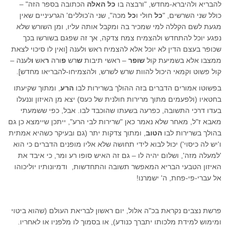
להבריא ולהיברא-מחדש, "ורבצה בו
כל האלה
הכתובה בספר הזה" –
כולל שני השרשים, "
כל
חולי ו
כל
מכה", שני ה'כוללים' הגרעיניים שאין
מגעת לשם הקללה למי שמכיר בה ומקבל אותה עליו, ומן השורש שלא
נפגע יוכל להתחדש ולהצמיח צמח צדקה, אך זה שפגם בשורשו בכך
שכופר בעצם הדין לא יוכל אלא להצמיח ראש ולענה [ואין לו סיכוי לצאת
ממצבו אלא בשמיעת קול
שופר
– ראשי תיבות
ש
רש
פ
ורה
ר
אש
ו
לענה –
קול פשוט וקמאי היכול להוות שרש לשרש, ולהצמיחו-להבריאו מחדש].
בפשוטו אמורים הדברים בזה ההולך בשרירות לבו
הרע
, ומתוך שקיעתו
בחטאיו (ולפעמים מתוך מרירות חולנית של כעס) יצא מן האיזון וננעלו
בעדו דרכי התשובה, כפרעה בשעתו שהוכבד לבו. אבל, כפי ששמעתי
מאבא ז"ל, מאחר שלא נאמר כאן "שרירות לבי הרע", ייתכן שיימצא כן גם
בהולך בשרירות לבו
הטוב
, ומתוך צדקות יתר (גם ובעיקר כשהיא אמתית
ו'יש לה כיסוי') יכול לבוא לידי תחושה שלא אליו מופנים הדברים כי הוא
'למעלה מזה', ושלום יהיה לו – גם זה האיש סופו רע ומר, כי איבד את
האיזון הטבעי הבריא המאפשר תשובה והתחדשות, ודמיונותיו יוליכוהו
אל עברי-פי-פחת, ה' ישמרנו!
פרשת נצבים נקראת בכ"ה אלול, יום ראשון לבריאת העולם (שהוא ביטוי
ומימוש למידת מלכותו יתברך כנודע), או בסמוך לו מלפניו או לאחריו.