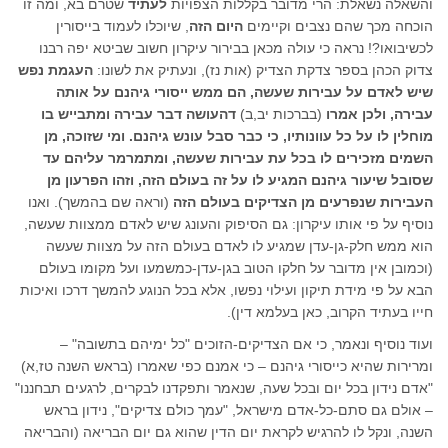
והשאלה נשאלת: הרי מדובר בקללות הצפויות
לעתיד
שטרם בא, ומה זו
הוכחה מכך שהם נצבים וקיימים
היום הזה
, שיוכלו לעמוד בייסורין
לכשיבואו?! נראה כי עולה מכאן בבירור עיקרון חשוב שביטא יפה רבנו
צדוק הכהן בספר צדקת הצדיק (אות נז), ונעתיק את לשונו:
העגמת נפש
שיש לאדם על עבירות שעשה, הם ממש ייסורי גיהנם על אותה
עבירה, ולכן אמרו
(בברכות יב,ב)
דהעושה דבר עבירה ומתבייש בו
מוחלין לו על כל עוונותיו, כי כבר סבל עונש גיהנם. ומי שזוכה, מן
השמים מזכירים לו בכל עת עבירות שעשה, ומתמרמר עליהם עד
שסובל שיעור גיהנם המגיע לו על זה בעולם הזה, וזהו הפרעון מן
העבירות שנפרעים מן הצדיקים בעולם הזה
(וראה שם בהמשך). ואנו
נוסיף על פי אותו עיקרון: גם הסיפוק והעונג שיש לאדם ממצוות שעשה,
הוא ממש חלק-גן-עדן שמגיע לו לאדם בעולם הזה על מצוות שעשה
(וכמובן אין מדובר על חלקו הטוב בגן-עדן-כמשמעו ועל מקומו בעולם
הבא על פי מידת תיקון ועילוי נפשו, אלא בכל הנוגע להמשך דרכו ואיכות
חייו בעתיד הקרוב, כאן בעלמא דין).
ועוד נוסיף ונאמר, כי אם הצדיקים-הזוכים "כל ימיהם בתשובה" –
ומרירות שהיא כייסורי גיהנם – כי אמנם כפי שאמרו (בראש השנה טז,א)
"אדם נידון בכל יום ובכל שעה, שנאמר ותפקדנו לבקרים, לרגעים תבחננו"
– אולם גם סתם-כל-אדם מישראל, "עמך כולם צדיקים", נידון בראש
השנה, ונקל לו להרגיש לקראת יום הדין שהוא גם יום הבריאה (והבריאה