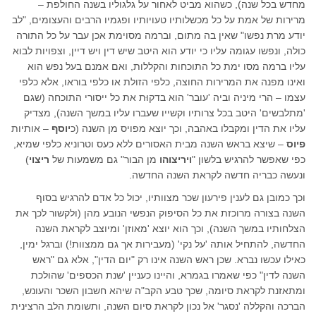
מחדש בכל שנה), כשהוא מביט לאחור על גלגוליו בשנה החולפת –
מרירות של אמת על כל מכשלותיו טעויותיו ופגמיו הרבים והעצומים, "לב
יודע מרת נפשו" שאין בה מתום, וברמה מסוימת אכן עבר על כל התורה
כולה, ונפשו עגומה עליו כי יודע הוא היטב שיש דין ויש דיין, וצפויות לבוא
עליו ברמה מסו ימת כל התוכחות והקללות, ואם אמנם בעל נפש הוא
ואינו מפנה את המרירות החוצה, כלפי הזולת או כלפי בוראו, אלא כלפי
עצמו – הרי מיניה וביה 'עובר' הוא בדקוּת את כל ייסורי התוכחה (שגם
'מתלבשים' היטב בכל צרותיו וקשייו שעברו עליו במשך השנה), מצדיק
עליו את הדין ומקבלו באהבה, וכך יוצא מפויס מן השנה (כ
יוסף
– אותיות
פיוס
– שיצא בראש השנה מבית האסורים ללא כעס וטרוניא כלפי שמיא,
כפי שאפשר להרגיש בלשון "
ויריצוהו
מן הבור" גם משמעות של
ריצוי
)
ונעשה כבריה חדשה לקראת השנה החדשה.
וכך כמובן גם לענין פירעון שכר מצוותיו, יכול כל אדם להרגיש בסוף
השנה בצורה מרוכזת את כל הסיפוק הנפשי הנובע מהן (ולקשור לכך את
הצלחותיו במשך השנה), וכך הוא יוצא 'מאוזן' ומיוצב לקראת השנה
החדשה, להתחיל אותה 'על נקי' (מעבירות אך גם ממצוות!) וברגל ימין,
כאילו עכשו נברא. שכן ראש השנה אינו רק "יום הדין", אלא גם "ראש
השנה לדין" כפי שאמרו בגמרא, והיינו כעניין 'שנת הכספים' שהולכת
ומתאזנת לקראת סיומה, שכך טבע הקב"ה שיהא חשבון השכר והעונש,
הברכה והקללה 'נסגר' אל נכון לקראת סיום השנה, ותשומת הלב הרצינית