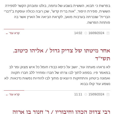
בפרשת כי תבוא, הששית בשבע-של-נחמה, בולט ומובהק הקשר לספירה
הששית, ספירת היסוד, "אות ברית קדש", שכן רובה ככולה עוסקת ב"דברי
הברית" שנכרתה בערבות מואב, לקראת הביאה אל הארץ אשר בה
פותחת הפרשה.
16/09/2024
14:02
קרא עוד ←
אחר מיטתו של צדיק גדול / אליהו כיטוב,
תשי"ד
לא נראהו מעתה עוד, יושב על כיסא כבודו חומל כל איש מצוק ומר לב
במאמר פיו. בספוג לתוך לבו צרתו של חברו ומחזיר ללב חברו תקווה
ואמונה ביטחון והתחזקות היוצאים מתוך לבו להחיות נפשות נדכאות. לא
נשמע עוד קולו בבוא
15/09/2024
11:11
קרא עוד ←
רבי צדוק הכהן וחיבוריו / ר' חנוך בן ארזה