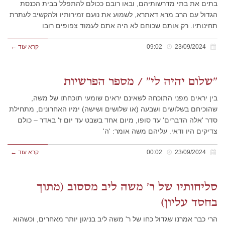
בתים את בתי מדרשותיהם, ובאו רובם ככולם להתפלל בבית הכנסת
הגדול עם הרב מרא דאתרא, לשמוע את נועם זמירותיו ולהקשיב לעתרת
תחינותיו. רק אותם שכוחם לא היה אתם לעמוד צפופים רובו
23/09/2024
09:02
קרא עוד ←
"שלום יהיה לי" / מספר הפרשיות
בין יראים מפני התוכחה לשאינם יראים שומעי תוכחתו של משה,
שהוכיחם בשלושים ושבעה (או שלושים ושישה) ימיו האחרונים, מתחילת
סדר 'אלה הדברים' עד סופו, מיום אחד בשבט עד יום ז' באדר – כולם
צדיקים היו ודאי. עליהם משה אומר: 'ה'
23/09/2024
00:02
קרא עוד ←
סליחותיו של ר' משה ליב מססוב (מתוך
בחסד עליון)
הרי כבר אמרנו שגדול כחו של ר' משה ליב בניגון יותר מאחרים, וכשהוא