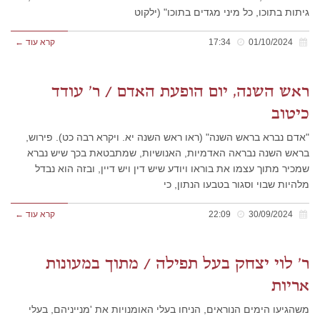
גיתות בתוכו, כל מיני מגדים בתוכו" (ילקוט
01/10/2024
17:34
קרא עוד ←
ראש השנה, יום הופעת האדם / ר' עודד
כיטוב
"אדם נברא בראש השנה" (ראו ראש השנה יא. ויקרא רבה כט). פירוש,
בראש השנה נבראה האדמיות, האנושיות, שמתבטאת בכך שיש נברא
שמכיר מתוך עצמו את בוראו ויודע שיש דין ויש דיין, ובזה הוא נבדל
מלהיות שבוי וסגור בטבעו הנתון, כי
30/09/2024
22:09
קרא עוד ←
ר' לוי יצחק בעל תפילה / מתוך במעונות
אריות
משהגיעו הימים הנוראים, הניחו בעלי האומנויות את 'מנייניהם, בעלי