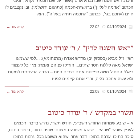
ודעת: ראש השנה שבו נברא אדם (אשר "על שם חכמתו נקרא", וכענין
הכתוב "אדמה לעליון") בראשית-חכמה (כתרגום ירושלמי), ובו נקצבים לו
חיים (=חכם בגי', וככתוב "החכמה תחיה בעליה"), הוא
04/10/2024
22:02
קרא עוד ←
"ראש השנה לדין" / ר' עודד כיטוב
רש"י ז"ל מביא (בפסוק יב) מדרש אגדה (מתנחומא): ...לפי ששמעו
ישראל מאה קללות חסר שתים... הוריקו פניהם ואמרו: מי יוכל לעמוד
באלו! התחיל משה לפייסם אתם נצבים היום – הרבה הכעסתם למקום
ולא עשה אתכם כליה, והרי אתם קיימים לפניו
01/10/2024
22:08
קרא עוד ←
תשרי במקדש / ר' עודד כיטוב
א – שובע שמחות החודש השביעי, חודש תשרי, נדרש בדברי חכמים
לעניין שובע: "שביעי – שהוא משובע במצוות: שופר בתוכו, כיפור בתוכו,
סוכה בתוכו, ערבה בתוכו. דבר אחר: שהוא משובע בכל: גרנות בתוכו,