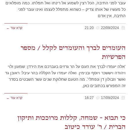
עובר לפני התיבה, הכל רצין לשמוע אל רינתו ואל תפלתו. כמה מופלאים
כל מעשיו של אותו צדיק – כשהוא מתפלל לעצמו ואינו עובר לפני
התיבה, אין אדם
22/09/2024
21:20
קרא עוד ←
העומדים לברך והעומדים לקלל / מספר
הפרשיות
'אלה יעמדו לברך את העם על הר גרזים בעברכם את הירדן: שמעון ולוי
ויהודה ויששכר ויוסף ובנימין. ואלה יעמדו על הקללה בהר עיבל: ראובן גד
ואשר וזבולון דן ונפתלי'. מה הטעם שחלוקת שנים עשר השבטים בסדר
זה המפורש בכתובים כאן,
17/09/2024
16:27
קרא עוד ←
כי תבוא – שמחה, קללות מרוככות ותיקון
הברית / ר' עודד כיטוב